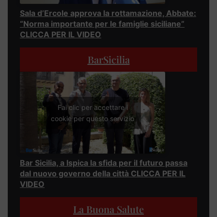
Sala d’Ercole approva la rottamazione, Abbate:
“Norma importante per le famiglie siciliane”
CLICCA PER IL VIDEO
BarSicilia
Fai clic per accettare i
cookie per questo servizio
Bar Sicilia, a Ispica la sfida per il futuro passa
dal nuovo governo della città CLICCA PER IL
VIDEO
La Buona Salute