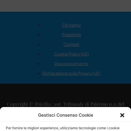
Chi siamo
Pubblicità
Contatti
Cookie Policy (UE)
Disconoscimento
Dichiarazione sulla Privacy (UE)
Copyright © ilSicilia | aut. Tribunale di Palermo n.11 del
29/09/2015
Gestisci Consenso Cookie
Editore: Mercurio Comunicazione Soc. Coop. A.R.L.
Per fornire le migliori esperienze, utilizziamo tecnologie come i cookie