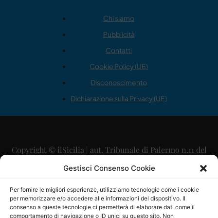
Chi siamo
Pubblicità
Contatti
Cookie Policy (UE)
Disconoscimento
Dichiarazione sulla Privacy (UE)
Copyright © ilSicilia | aut. Tribunale di Palermo n.11 del
29/09/2015
Gestisci Consenso Cookie
Editore: Mercurio Comunicazione Soc. Coop. A.R.L.
Per fornire le migliori esperienze, utilizziamo tecnologie come i cookie
per memorizzare e/o accedere alle informazioni del dispositivo. Il
Direttore Editoriale: Maurizio Scaglione
consenso a queste tecnologie ci permetterà di elaborare dati come il
comportamento di navigazione o ID unici su questo sito. Non