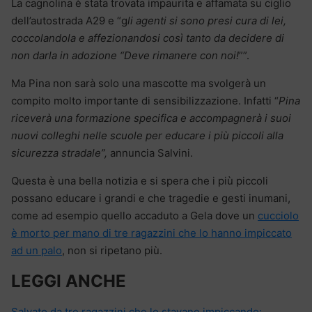
La cagnolina è stata trovata impaurita e affamata su ciglio
dell’autostrada A29 e “g
li agenti si sono presi cura di lei,
coccolandola e affezionandosi così tanto da decidere di
non darla in adozione “Deve rimanere con noi!
””.
Ma Pina non sarà solo una mascotte ma svolgerà un
compito molto importante di sensibilizzazione. Infatti “
Pina
riceverà una formazione specifica e accompagnerà i suoi
nuovi colleghi nelle scuole per educare i più piccoli alla
sicurezza stradale”,
annuncia Salvini.
Questa è una bella notizia e si spera che i più piccoli
possano educare i grandi e che tragedie e gesti inumani,
come ad esempio quello accaduto a Gela dove un
cucciolo
è morto per mano di tre ragazzini che lo hanno impiccato
ad un palo
, non si ripetano più.
LEGGI ANCHE
Salvato da tre ragazzini che lo stavano impiccando: