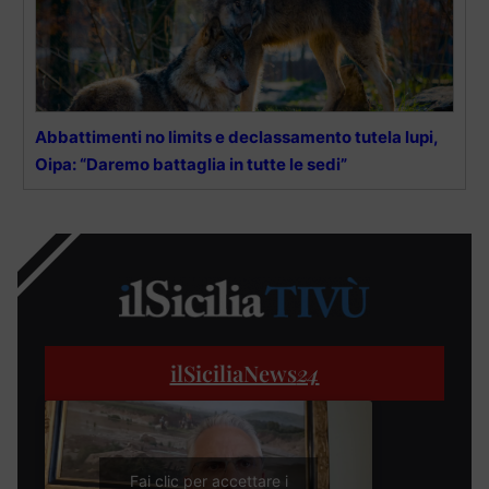
Abbattimenti no limits e declassamento tutela lupi,
Oipa: “Daremo battaglia in tutte le sedi”
ilSiciliaNews
24
Fai clic per accettare i