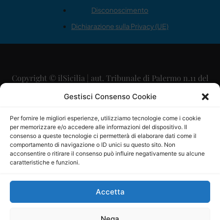
Disconoscimento
Dichiarazione sulla Privacy (UE)
Copyright © ilSicilia | aut. Tribunale di Palermo n.11 del
29/09/2015
Gestisci Consenso Cookie
Editore: Mercurio Comunicazione Soc. Coop. A.R.L.
Per fornire le migliori esperienze, utilizziamo tecnologie come i cookie
per memorizzare e/o accedere alle informazioni del dispositivo. Il
Direttore Editoriale: Maurizio Scaglione
consenso a queste tecnologie ci permetterà di elaborare dati come il
comportamento di navigazione o ID unici su questo sito. Non
Direttore Responsabile: Maria Calabrese
acconsentire o ritirare il consenso può influire negativamente su alcune
caratteristiche e funzioni.
p.zza Sant’Oliva, 9 – 90141 – Palermo – 091335557
P.IVA: 06334930820
Accetta
Mercurio Comunicazione Società Cooperativa a r.l. è
iscritta al Registro degli Operatori di Comunicazione al
Nega