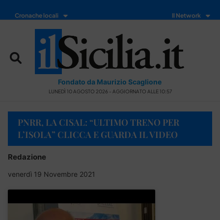
Cronache locali
Il Network
Fondato da Maurizio Scaglione
LUNEDÌ 10 AGOSTO 2026 - AGGIORNATO ALLE 10:57
PNRR, LA CISAL: “ULTIMO TRENO PER
L’ISOLA” CLICCA E GUARDA IL VIDEO
Redazione
venerdì 19 Novembre 2021