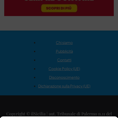
Chi siamo
Pubblicità
Contatti
Cookie Policy (UE)
Disconoscimento
Dichiarazione sulla Privacy (UE)
Copyright © ilSicilia | aut. Tribunale di Palermo n.11 del