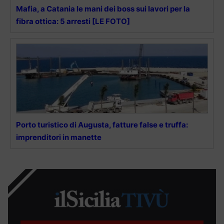
Mafia, a Catania le mani dei boss sui lavori per la
fibra ottica: 5 arresti [LE FOTO]
Porto turistico di Augusta, fatture false e truffa:
imprenditori in manette