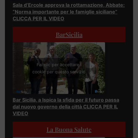
Sala d’Ercole approva la rottamazione, Abbate:
“Norma importante per le famiglie siciliane”
CLICCA PER IL VIDEO
BarSicilia
Fai clic per accettare i
cookie per questo servizio
Bar Sicilia, a Ispica la sfida per il futuro passa
dal nuovo governo della città CLICCA PER IL
VIDEO
La Buona Salute