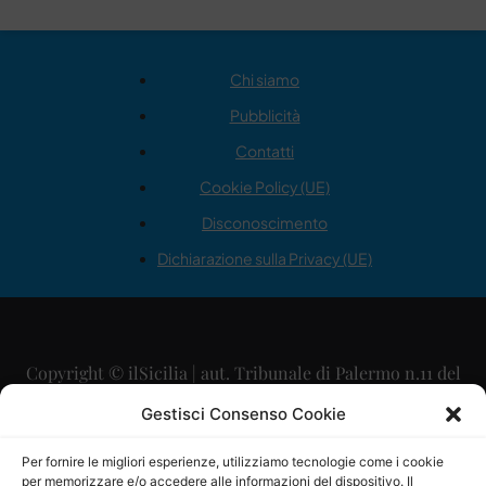
Chi siamo
Pubblicità
Contatti
Cookie Policy (UE)
Disconoscimento
Dichiarazione sulla Privacy (UE)
Copyright © ilSicilia | aut. Tribunale di Palermo n.11 del
29/09/2015
Gestisci Consenso Cookie
Editore: Mercurio Comunicazione Soc. Coop. A.R.L.
Per fornire le migliori esperienze, utilizziamo tecnologie come i cookie
per memorizzare e/o accedere alle informazioni del dispositivo. Il