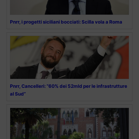
Pnrr, i progetti siciliani bocciati: Scilla vola a Roma
Pnrr, Cancelleri: “60% dei 52mld per le infrastrutture
al Sud”