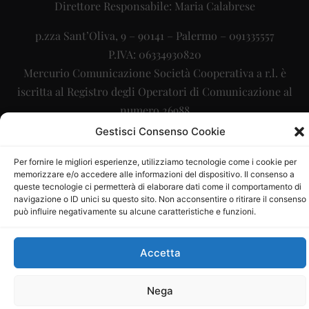
Direttore Responsabile: Maria Calabrese
p.zza Sant’Oliva, 9 – 90141 – Palermo – 091335557
P.IVA: 06334930820
Mercurio Comunicazione Società Cooperativa a r.l. è
iscritta al Registro degli Operatori di Comunicazione al
numero 26988
Gestisci Consenso Cookie
Sito gestito da
La Digitale srl
–
info@ladigitale.it
Per fornire le migliori esperienze, utilizziamo tecnologie come i cookie per
memorizzare e/o accedere alle informazioni del dispositivo. Il consenso a
queste tecnologie ci permetterà di elaborare dati come il comportamento di
navigazione o ID unici su questo sito. Non acconsentire o ritirare il consenso
può influire negativamente su alcune caratteristiche e funzioni.
Accetta
Nega