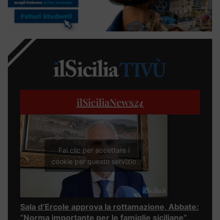
ilSiciliaNews
24
Fai clic per accettare i
cookie per questo servizio
Sala d’Ercole approva la rottamazione, Abbate:
“Norma importante per le famiglie siciliane”