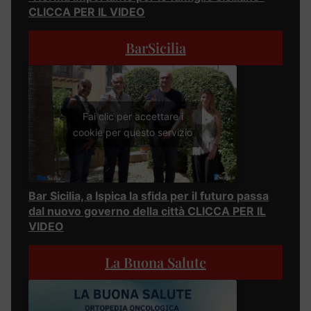
CLICCA PER IL VIDEO
BarSicilia
Fai clic per accettare i
cookie per questo servizio
Bar Sicilia, a Ispica la sfida per il futuro passa
dal nuovo governo della città CLICCA PER IL
VIDEO
La Buona Salute