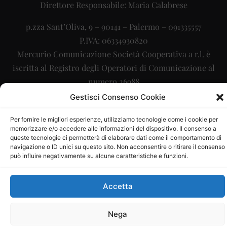
Direttore Responsabile: Maria Calabrese
p.zza Sant’Oliva, 9 – 90141 – Palermo – 091335557
P.IVA: 06334930820
Mercurio Comunicazione Società Cooperativa a r.l. è
iscritta al Registro degli Operatori di Comunicazione al
numero 26988
Gestisci Consenso Cookie
Sito gestito da
La Digitale srl
–
info@ladigitale.it
Per fornire le migliori esperienze, utilizziamo tecnologie come i cookie per
memorizzare e/o accedere alle informazioni del dispositivo. Il consenso a
queste tecnologie ci permetterà di elaborare dati come il comportamento di
navigazione o ID unici su questo sito. Non acconsentire o ritirare il consenso
può influire negativamente su alcune caratteristiche e funzioni.
Accetta
Nega