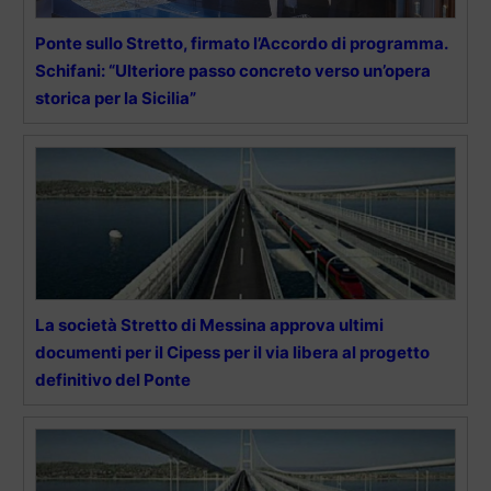
Ponte sullo Stretto, firmato l’Accordo di programma.
Schifani: “Ulteriore passo concreto verso un’opera
storica per la Sicilia”
La società Stretto di Messina approva ultimi
documenti per il Cipess per il via libera al progetto
definitivo del Ponte