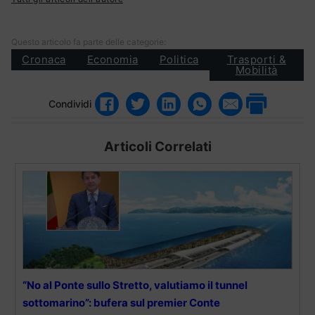
Questo articolo fa parte delle categorie:
Cronaca
Economia
Politica
Trasporti &
Mobilità
Condividi
Articoli Correlati
“No al Ponte sullo Stretto, valutiamo il tunnel
sottomarino”: bufera sul premier Conte