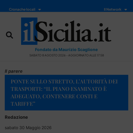
Cronache locali
Il Network
Fondato da Maurizio Scaglione
SABATO 8 AGOSTO 2026 - AGGIORNATO ALLE 17:58
Il parere
PONTE SULLO STRETTO, L’AUTORITÀ DEI
TRASPORTI: “IL PIANO ESAMINATO È
ADEGUATO, CONTENERE COSTI E
TARIFFE”
Redazione
sabato 30 Maggio 2026