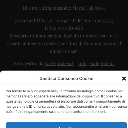
Direttore Responsabile: Maria Calabrese
p.zza Sant’Oliva, 9 – 90141 – Palermo – 091335557
P.IVA: 06334930820
Mercurio Comunicazione Società Cooperativa a r.l. è
iscritta al Registro degli Operatori di Comunicazione al
numero 26988
Sito gestito da
La Digitale srl
–
info@ladigitale.it
Gestisci Consenso Cookie
Per fornire le migliori esperienze, utilizziamo tecnologie come i cookie per
memorizzare e/o accedere alle informazioni del dispositivo. Il consenso a
queste tecnologie ci permetterà di elaborare dati come il comportamento di
navigazione o ID unici su questo sito. Non acconsentire o ritirare il consenso
può influire negativamente su alcune caratteristiche e funzioni.