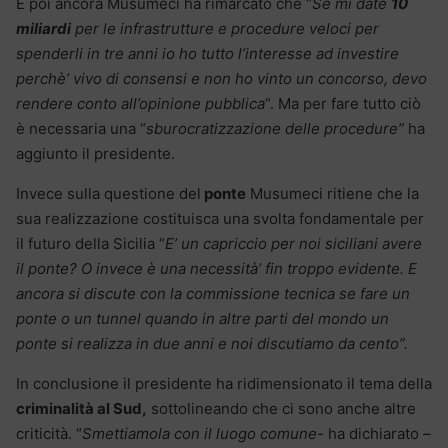
E poi ancora Musumeci ha rimarcato che “
Se mi date
10
miliardi
per le infrastrutture e procedure veloci per
spenderli in tre anni io ho tutto l’interesse ad investire
perchè’ vivo di consensi e non ho vinto
un concorso, devo
rendere conto all’opinione pubblica
“. Ma per fare tutto ciò
è necessaria una “
sburocratizzazione
delle procedure”
ha
aggiunto il presidente.
Invece sulla questione del
ponte
Musumeci ritiene che la
sua realizzazione costituisca una svolta fondamentale per
il futuro della Sicilia “
E’ un capriccio per noi siciliani avere
il ponte? O invece è una necessità’ fin troppo evidente. E
ancora si discute con la commissione tecnica se fare un
ponte o un tunnel quando in altre parti del mondo un
ponte si realizza in due anni e noi discutiamo da cento”.
In conclusione il presidente ha ridimensionato il tema della
criminalità al Sud,
sottolineando che ci sono anche altre
criticità. “
Smettiamola con il luogo comune-
ha dichiarato
–