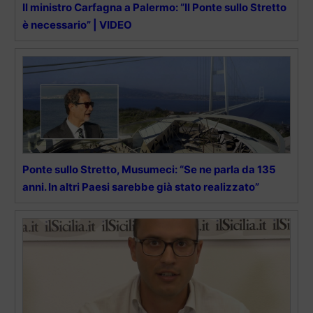
Il ministro Carfagna a Palermo: “Il Ponte sullo Stretto
è necessario” | VIDEO
Ponte sullo Stretto, Musumeci: “Se ne parla da 135
anni. In altri Paesi sarebbe già stato realizzato”