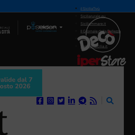
il SiciliaTivù
Siciliarurale.eu
Siciliammare.it
Il Network
Il Giornale della Bellezza
Siciliamedica.it
Sanitainsicilia.it