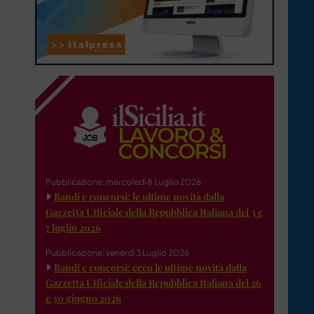
Pubblicazione: mercoledì 8 Luglio 2026
Bandi e concorsi: le ultime novità dalla
Gazzetta Ufficiale della Repubblica Italiana del 3 e
7 luglio 2026
Pubblicazione: venerdì 3 Luglio 2026
Bandi e concorsi: ecco le ultime novità dalla
Gazzetta Ufficiale della Repubblica Italiana del 26
e 30 giugno 2026