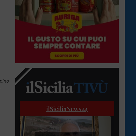
ipino
e
ilSiciliaNews
24