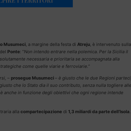
LPIRE I TERRITORI”
ello Musumeci
, a margine della festa di
Atreju
, è intervenuto sulla
 del
Ponte
: “
Non intendo entrare nella polemica. Per la Sicilia il
assolutamente necessaria e prioritaria se accompagnata alla
trategiche come quelle viarie e ferroviarie.”
rsi, –
prosegue Musumeci
–
è giusto che le due Regioni partec
iusto che lo Stato dia il suo contributo, senza nulla togliere all
ma è anche in funzione degli obiettivi che ogni regione intende
ntraria alla
compartecipazione
di
1,3 miliardi da parte dell’Isola
.