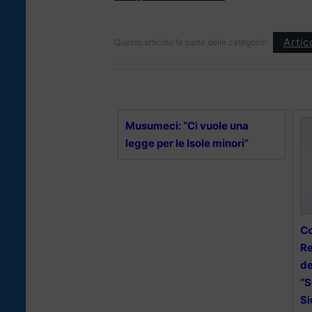
Artic
Questo articolo fa parte delle categorie:
Musumeci: “Ci vuole una
legge per le Isole minori”
Co
Re
de
“S
Si