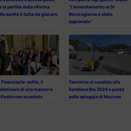
 la partita della riforma
“L’emendamento al Dl
lla sanità è tutta da giocare
Mezzogiorno è stato
approvato”
 Finanziaria-selfie, il
Taormina si candida alla
eliminare di una manovra
Bandiera Blu 2024 e punta
ll’esito non scontato
sulla spiaggia di Mazzeo