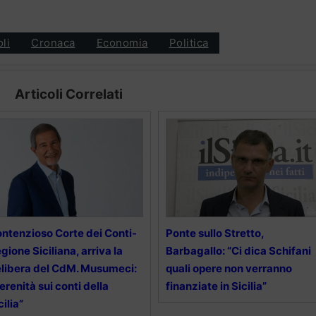
oli
Cronaca
Economia
Politica
Articoli Correlati
ntenzioso Corte dei Conti-
Ponte sullo Stretto,
gione Siciliana, arriva la
Barbagallo: “Ci dica Schifani
libera del CdM. Musumeci:
quali opere non verranno
erenità sui conti della
finanziate in Sicilia”
cilia”