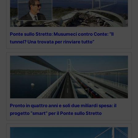
Ponte sullo Stretto: Musumeci contro Conte: “Il
tunnel? Una trovata per rinviare tutto”
Pronto in quattro anni e soli due miliardi spesa: il
progetto “smart” per il Ponte sullo Stretto