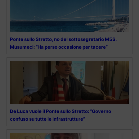
Ponte sullo Stretto, no del sottosegretario M5S.
Musumeci: “Ha perso occasione per tacere”
De Luca vuole il Ponte sullo Stretto: “Governo
confuso su tutte le infrastrutture”