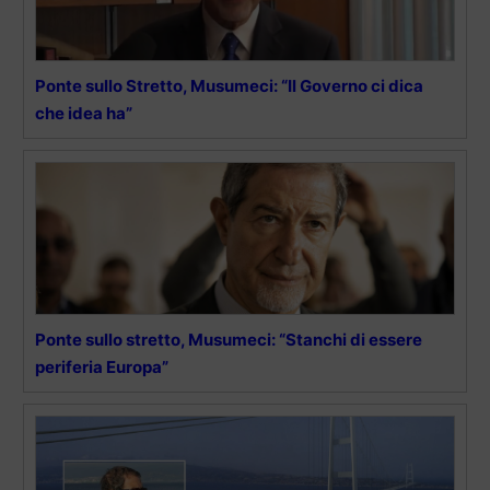
Ponte sullo Stretto, Musumeci: “Il Governo ci dica
che idea ha”
Ponte sullo stretto, Musumeci: “Stanchi di essere
periferia Europa”