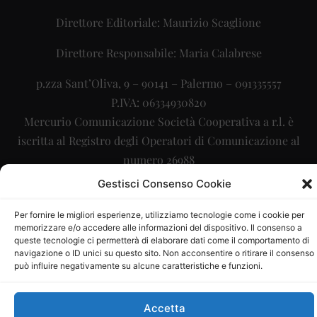
Direttore Editoriale: Maurizio Scaglione
Direttore Responsabile: Maria Calabrese
p.zza Sant’Oliva, 9 – 90141 – Palermo – 091335557
P.IVA: 06334930820
Mercurio Comunicazione Società Cooperativa a r.l. è
iscritta al Registro degli Operatori di Comunicazione al
numero 26988
Gestisci Consenso Cookie
Sito gestito da
La Digitale srl
–
info@ladigitale.it
Per fornire le migliori esperienze, utilizziamo tecnologie come i cookie per
memorizzare e/o accedere alle informazioni del dispositivo. Il consenso a
queste tecnologie ci permetterà di elaborare dati come il comportamento di
navigazione o ID unici su questo sito. Non acconsentire o ritirare il consenso
può influire negativamente su alcune caratteristiche e funzioni.
Accetta