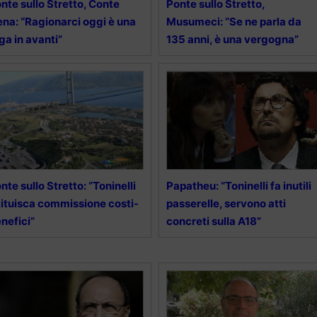
nte sullo Stretto, Conte
Ponte sullo Stretto,
ena: “Ragionarci oggi è una
Musumeci: “Se ne parla da
ga in avanti”
135 anni, è una vergogna”
nte sullo Stretto: “Toninelli
Papatheu: “Toninelli fa inutili
tituisca commissione costi-
passerelle, servono atti
nefici”
concreti sulla A18”