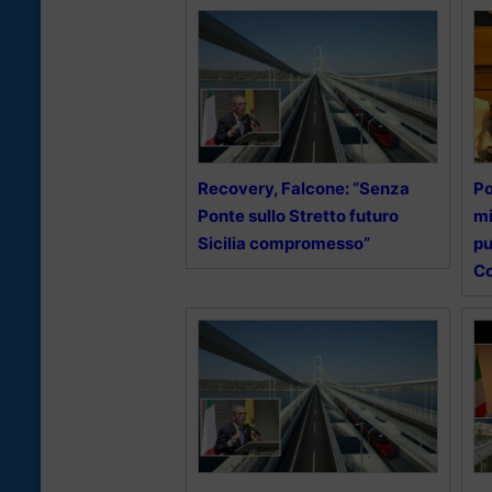
Recovery, Falcone: “Senza
Po
Ponte sullo Stretto futuro
mi
Sicilia compromesso”
pu
Co