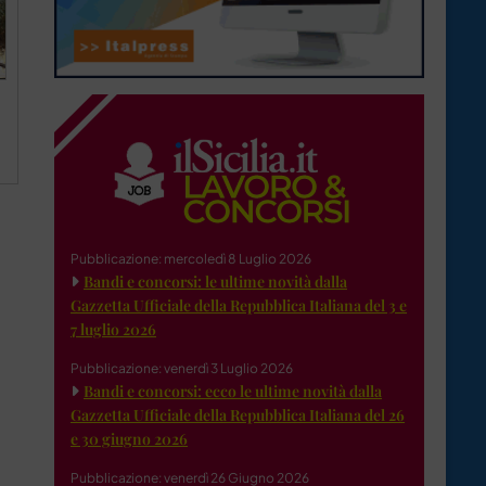
Pubblicazione: mercoledì 8 Luglio 2026
Bandi e concorsi: le ultime novità dalla
Gazzetta Ufficiale della Repubblica Italiana del 3 e
7 luglio 2026
Pubblicazione: venerdì 3 Luglio 2026
Bandi e concorsi: ecco le ultime novità dalla
Gazzetta Ufficiale della Repubblica Italiana del 26
e 30 giugno 2026
Pubblicazione: venerdì 26 Giugno 2026