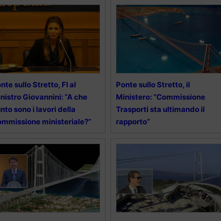
nte sullo Stretto, FI al
Ponte sullo Stretto, il
nistro Giovannini: “A che
Ministero: “Commissione
nto sono i lavori della
Trasporti sta ultimando il
mmissione ministeriale?”
rapporto”