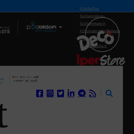
il SiciliaTivù
Siciliarurale.eu
Siciliammare.it
Il Network
Il Giornale della Bellezza
Siciliamedica.it
Sanitainsicilia.it