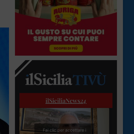
ilSiciliaNews
24
Fai clic per accettare i