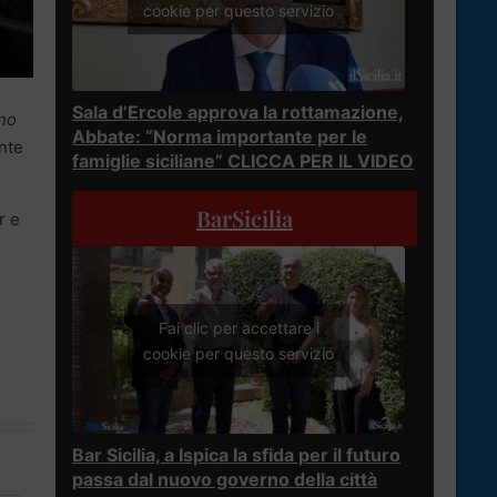
cookie per questo servizio
Sala d’Ercole approva la rottamazione,
nno
Abbate: “Norma importante per le
onte
famiglie siciliane” CLICCA PER IL VIDEO
BarSicilia
r e
Fai clic per accettare i
cookie per questo servizio
Bar Sicilia, a Ispica la sfida per il futuro
passa dal nuovo governo della città