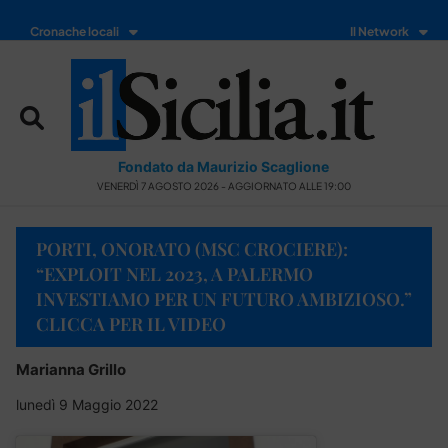
Cronache locali
Il Network
Fondato da Maurizio Scaglione
VENERDÌ 7 AGOSTO 2026 - AGGIORNATO ALLE 19:00
PORTI, ONORATO (MSC CROCIERE):
“EXPLOIT NEL 2023, A PALERMO
INVESTIAMO PER UN FUTURO AMBIZIOSO.”
CLICCA PER IL VIDEO
Marianna Grillo
lunedì 9 Maggio 2022