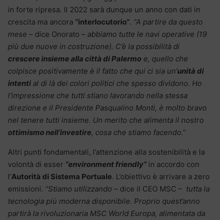
in forte ripresa. Il 2022 sarà dunque un anno con dati in
crescita ma ancora
“interlocutorio”
.
“A partire da questo
mese
– dice Onorato –
abbiamo tutte le navi operative (19
più due nuove in costruzione). C’è la possibilità di
crescere insieme alla città di Palermo
e, quello che
colpisce positivamente è il fatto che qui ci sia un’
unità di
intenti
al di là dei colori politici che spesso dividono. Ho
l’impressione che tutti stiano lavorando nella stessa
direzione e il Presidente Pasqualino Monti, è molto bravo
nel tenere tutti insieme. Un merito che alimenta il nostro
ottimismo nell’investire
, cosa che stiamo facendo.”
Altri punti fondamentali, l’attenzione alla sostenibilità e la
volontà di esser
“environment friendly”
in accordo con
l’
Autorità di Sistema Portuale
. L’obiettivo è arrivare a zero
emissioni.
“Stiamo utilizzando
– dice il CEO MSC –
tutta la
tecnologia più moderna disponibile. Proprio quest’anno
partirà la rivoluzionaria MSC World Europa, alimentata da