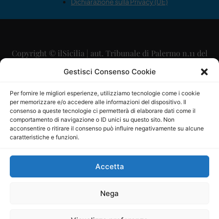
Dichiarazione sulla Privacy (UE)
Copyright © ilSicilia | aut. Tribunale di Palermo n.11 del
29/09/2015
Gestisci Consenso Cookie
Editore: Mercurio Comunicazione Soc. Coop. A.R.L.
Per fornire le migliori esperienze, utilizziamo tecnologie come i cookie
per memorizzare e/o accedere alle informazioni del dispositivo. Il
Direttore Editoriale: Maurizio Scaglione
consenso a queste tecnologie ci permetterà di elaborare dati come il
comportamento di navigazione o ID unici su questo sito. Non
Direttore Responsabile: Maria Calabrese
acconsentire o ritirare il consenso può influire negativamente su alcune
caratteristiche e funzioni.
p.zza Sant’Oliva, 9 – 90141 – Palermo – 091335557
P.IVA: 06334930820
Accetta
Mercurio Comunicazione Società Cooperativa a r.l. è
iscritta al Registro degli Operatori di Comunicazione al
Nega
numero 26988