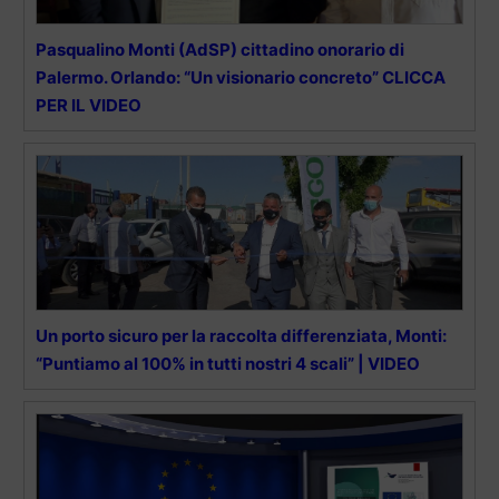
Pasqualino Monti (AdSP) cittadino onorario di
Palermo. Orlando: “Un visionario concreto” CLICCA
PER IL VIDEO
Un porto sicuro per la raccolta differenziata, Monti:
“Puntiamo al 100% in tutti nostri 4 scali” | VIDEO