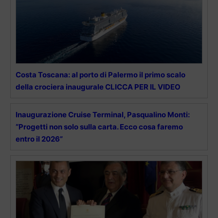
Costa Toscana: al porto di Palermo il primo scalo
della crociera inaugurale CLICCA PER IL VIDEO
Inaugurazione Cruise Terminal, Pasqualino Monti:
“Progetti non solo sulla carta. Ecco cosa faremo
entro il 2026”