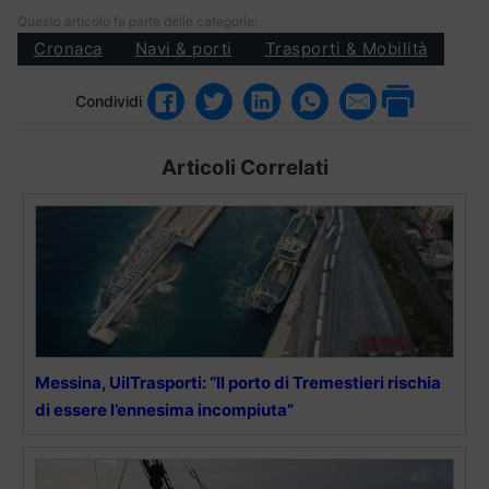
Questo articolo fa parte delle categorie:
Cronaca
Navi & porti
Trasporti & Mobilità
Condividi
Articoli Correlati
Messina, UilTrasporti: “Il porto di Tremestieri rischia
di essere l’ennesima incompiuta”