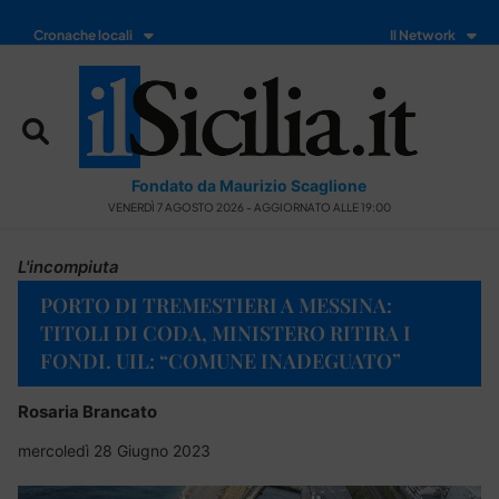
Cronache locali
Il Network
Fondato da Maurizio Scaglione
VENERDÌ 7 AGOSTO 2026 - AGGIORNATO ALLE 19:00
L'incompiuta
PORTO DI TREMESTIERI A MESSINA:
TITOLI DI CODA, MINISTERO RITIRA I
FONDI. UIL: “COMUNE INADEGUATO”
Rosaria Brancato
mercoledì 28 Giugno 2023