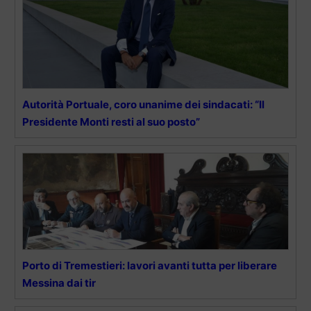
Autorità Portuale, coro unanime dei sindacati: “Il
Presidente Monti resti al suo posto”
Porto di Tremestieri: lavori avanti tutta per liberare
Messina dai tir