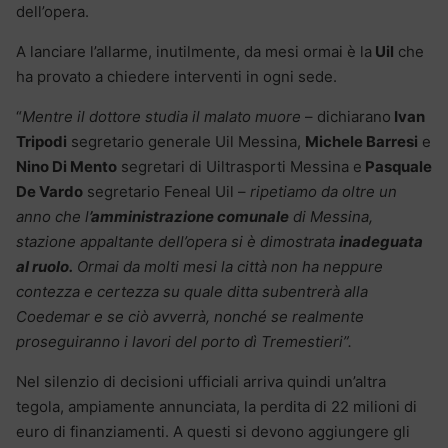
dell’opera.
A lanciare l’allarme, inutilmente, da mesi ormai è la
Uil
che
ha provato a chiedere interventi in ogni sede.
“
Mentre il dottore studia il malato muore
– dichiarano
Ivan
Tripodi
segretario generale Uil Messina,
Michele Barresi
e
Nino Di Mento
segretari di Uiltrasporti Messina e
Pasquale
De Vardo
segretario Feneal Uil –
ripetiamo da oltre un
anno che l
’amministrazione comunale
di Messina,
stazione appaltante dell’opera si è dimostrata
inadeguata
al ruolo.
Ormai da molti mesi la città non ha neppure
contezza e certezza su quale ditta subentrerà alla
Coedemar e se ciò avverrà, nonché se realmente
proseguiranno i lavori del porto dì Tremestieri”.
Nel silenzio di decisioni ufficiali arriva quindi un’altra
tegola, ampiamente annunciata, la perdita di 22 milioni di
euro di finanziamenti. A questi si devono aggiungere gli