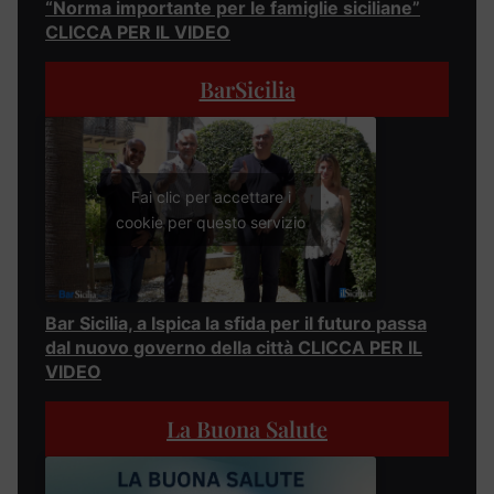
“Norma importante per le famiglie siciliane”
CLICCA PER IL VIDEO
BarSicilia
Fai clic per accettare i
cookie per questo servizio
Bar Sicilia, a Ispica la sfida per il futuro passa
dal nuovo governo della città CLICCA PER IL
VIDEO
La Buona Salute