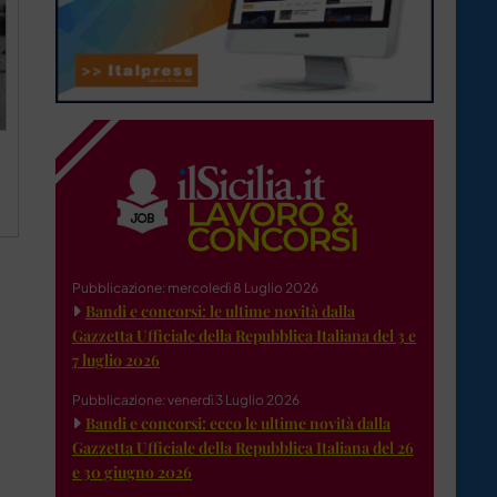
Pubblicazione: mercoledì 8 Luglio 2026
Bandi e concorsi: le ultime novità dalla
Gazzetta Ufficiale della Repubblica Italiana del 3 e
7 luglio 2026
Pubblicazione: venerdì 3 Luglio 2026
Bandi e concorsi: ecco le ultime novità dalla
Gazzetta Ufficiale della Repubblica Italiana del 26
e 30 giugno 2026