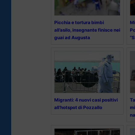
Picchia e tortura bimbi
Mi
all’asilo, insegnante finisce nei
Po
guai ad Augusta
“S
Migranti: 4 nuovi casi positivi
Ta
all’hotspot di Pozzallo
mi
na