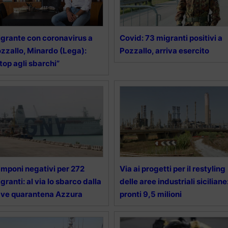
grante con coronavirus a
Covid: 73 migranti positivi a
zzallo, Minardo (Lega):
Pozzallo, arriva esercito
top agli sbarchi”
mponi negativi per 272
Via ai progetti per il restyling
granti: al via lo sbarco dalla
delle aree industriali siciliane
ve quarantena Azzura
pronti 9,5 milioni