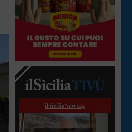
ilSiciliaNews
24