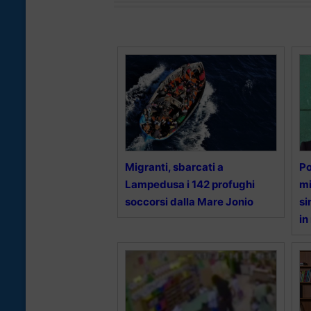
Migranti, sbarcati a
Po
Lampedusa i 142 profughi
mi
soccorsi dalla Mare Jonio
si
in