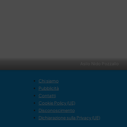
Asilo Nido Pozzallo
Chi siamo
Pubblicità
Contatti
Cookie Policy (UE)
Disconoscimento
Dichiarazione sulla Privacy (UE)