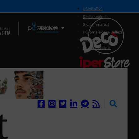
il SiciliaTivù
Siciliarurale.eu
Siciliammare.it
Il Network
Il Giornale della Bellezza
Siciliamedica.it
Sanitainsicilia.it