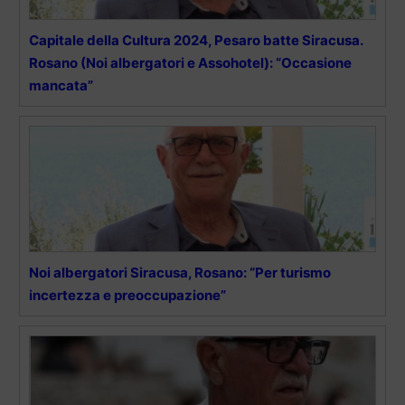
Capitale della Cultura 2024, Pesaro batte Siracusa.
Rosano (Noi albergatori e Assohotel): “Occasione
mancata”
Noi albergatori Siracusa, Rosano: “Per turismo
incertezza e preoccupazione”