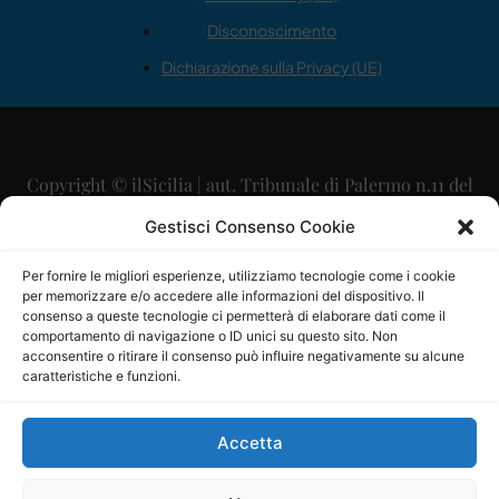
Disconoscimento
Dichiarazione sulla Privacy (UE)
Copyright © ilSicilia | aut. Tribunale di Palermo n.11 del
29/09/2015
Gestisci Consenso Cookie
Editore: Mercurio Comunicazione Soc. Coop. A.R.L.
Per fornire le migliori esperienze, utilizziamo tecnologie come i cookie
per memorizzare e/o accedere alle informazioni del dispositivo. Il
Direttore Editoriale: Maurizio Scaglione
consenso a queste tecnologie ci permetterà di elaborare dati come il
comportamento di navigazione o ID unici su questo sito. Non
Direttore Responsabile: Maria Calabrese
acconsentire o ritirare il consenso può influire negativamente su alcune
caratteristiche e funzioni.
p.zza Sant’Oliva, 9 – 90141 – Palermo – 091335557
P.IVA: 06334930820
Accetta
Mercurio Comunicazione Società Cooperativa a r.l. è
iscritta al Registro degli Operatori di Comunicazione al