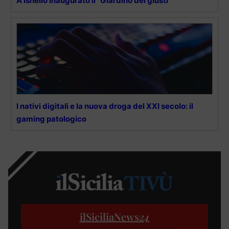
A Isnello inaugurato il “Giardino dei giusti”
I nativi digitali e la nuova droga del XXI secolo: il
gaming patologico
ilSiciliaNews
24