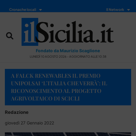
Cronache locali
Il Network
Fondato da Maurizio Scaglione
LUNEDÌ 10 AGOSTO 2026 - AGGIORNATO ALLE 10:38
A FALCK RENEWABLES IL PREMIO
UNIPOLSAI ‘L’ITALIA CHE VERRÀ’: IL
RICONOSCIMENTO AL PROGETTO
AGRIVOLTAICO DI SCICLI
Redazione
giovedì 27 Gennaio 2022