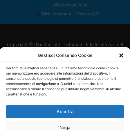
Disconoscimento
Dichiarazione sulla Privacy (UE)
Copyright © ilSicilia | aut. Tribunale di Palermo n.11 del
29/09/2015
Gestisci Consenso Cookie
Editore: Mercurio Comunicazione Soc. Coop. A.R.L.
Per fornire le migliori esperienze, utilizziamo tecnologie come i cookie
per memorizzare e/o accedere alle informazioni del dispositivo. Il
Direttore Editoriale: Maurizio Scaglione
consenso a queste tecnologie ci permetterà di elaborare dati come il
comportamento di navigazione o ID unici su questo sito. Non
Direttore Responsabile: Maria Calabrese
acconsentire o ritirare il consenso può influire negativamente su alcune
caratteristiche e funzioni.
p.zza Sant’Oliva, 9 – 90141 – Palermo – 091335557
P.IVA: 06334930820
Accetta
Mercurio Comunicazione Società Cooperativa a r.l. è
iscritta al Registro degli Operatori di Comunicazione al
Nega