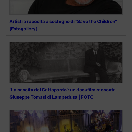
Artisti a raccolta a sostegno di “Save the Children”
[Fotogallery]
“La nascita del Gattopardo”: un docufilm racconta
Giuseppe Tomasi di Lampedusa | FOTO