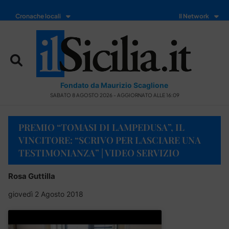
Cronache locali
Il Network
Fondato da Maurizio Scaglione
SABATO 8 AGOSTO 2026 - AGGIORNATO ALLE 16:09
PREMIO “TOMASI DI LAMPEDUSA”, IL
VINCITORE: “SCRIVO PER LASCIARE UNA
TESTIMONIANZA” | VIDEO SERVIZIO
Rosa Guttilla
giovedì 2 Agosto 2018