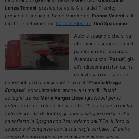
incontrando i giornalisti nella residenza di
Gioacchino
Lanza Tomasi
, presidente della Giuria del Premio;
presenti il sindaco di Santa Margherita,
Franco Valenti
, e il
direttore dell’omonimo
Parco Letterario
,
Gori Sparacino
.
Autore spagnolo che si va
affermando sempre più nel
panorama internazionale,
Aramburu
con “
Patria
“, già
all’undicesima ristampa, ha
collezionato una serie di
importanti di riconoscimenti tra cui il “
Premio Strega
Europeo
“, conquistandosi anche la stima di “
illustri
colleghi
” tra cui
Mario Vargas Llosa
(gia
Nobel per la
letteratura
–
ndr
) che di lui ha detto: “
Il suo romanzo mi ha
fatto vivere, dal di dentro, gli anni di sangue e orrore che
ha sofferto la Spagna con il terrorismo dell’ETA. Il libro ci
seduce e ci conquista con la sua magia verbale… E’ molto
tempo che non leggevo un romanzo così persuasivo,