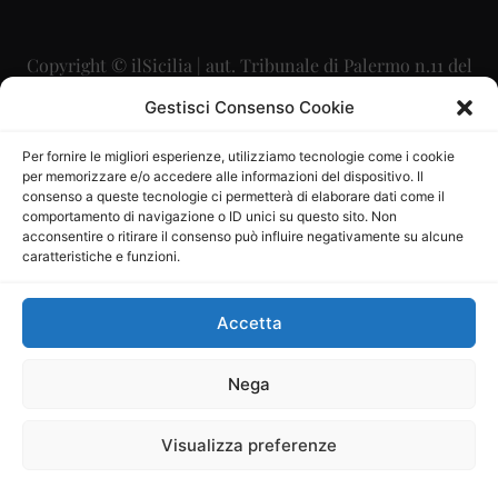
Copyright © ilSicilia | aut. Tribunale di Palermo n.11 del
29/09/2015
Gestisci Consenso Cookie
Editore: Mercurio Comunicazione Soc. Coop. A.R.L.
Per fornire le migliori esperienze, utilizziamo tecnologie come i cookie
per memorizzare e/o accedere alle informazioni del dispositivo. Il
Direttore Editoriale: Maurizio Scaglione
consenso a queste tecnologie ci permetterà di elaborare dati come il
comportamento di navigazione o ID unici su questo sito. Non
Direttore Responsabile: Maria Calabrese
acconsentire o ritirare il consenso può influire negativamente su alcune
caratteristiche e funzioni.
p.zza Sant’Oliva, 9 – 90141 – Palermo – 091335557
P.IVA: 06334930820
Accetta
Mercurio Comunicazione Società Cooperativa a r.l. è
iscritta al Registro degli Operatori di Comunicazione al
Nega
numero 26988
Visualizza preferenze
Sito gestito da
La Digitale srl
–
info@ladigitale.it