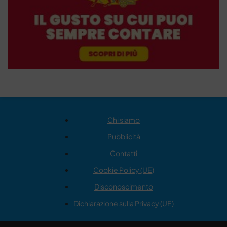
Chi siamo
Pubblicità
Contatti
Cookie Policy (UE)
Disconoscimento
Dichiarazione sulla Privacy (UE)