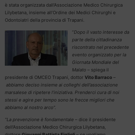
è stata organizzata dall’Associazione Medico Chirurgica
Lilybetana, insieme all’Ordine dei Medici Chirurghi e
Odontoiatri della provincia di Trapani.
“
Dopo il vasto interesse da
parte della cittadinanza
riscontrato nel precedente
evento organizzato per la
Giornata Mondiale del
Malato
– spiega il
presidente di OMCEO Trapani, dottor
Vito Barraco
–
abbiamo deciso insieme ai colleghi dell’associazione
marsalese di ripetere l’iniziativa. Prenderci cura di noi
stessi e agire per tempo sono le frecce migliori che
abbiamo al nostro arco”.
“La prevenzione è fondamentale –
dice il presidente
dell’Associazione Medico Chirurgica Lilybetana,
dottore
Giovanni Battista Figlioli
–
se vogliamo