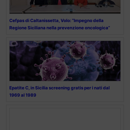
Cefpas di Caltanissetta, Volo: “Impegno della
Regione Siciliana nella prevenzione oncologica”
Epatite C, in Sicilia screening gratis per i nati dal
1969 al 1989