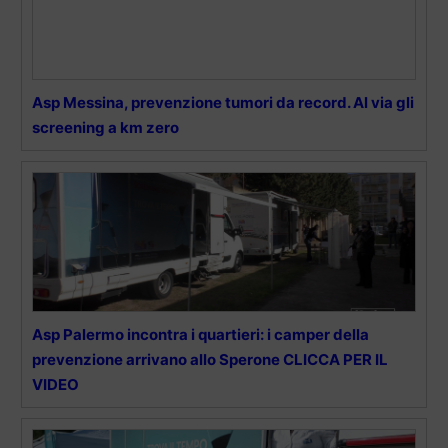
Asp Messina, prevenzione tumori da record. Al via gli
screening a km zero
Asp Palermo incontra i quartieri: i camper della
prevenzione arrivano allo Sperone CLICCA PER IL
VIDEO