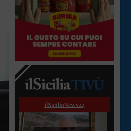
ilSiciliaNews
24