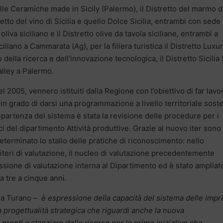
delle Ceramiche made in Sicily (Palermo), il Distretto del marmo d
retto del vino di Sicilia e quello Dolce Sicilia, entrambi con sede
oliva siciliano e il Distretto olive da tavola siciliane, entrambi a
ciliano a Cammarata (Ag), per la filiera turistica il Distretto Luxu
 della ricerca e dell’innovazione tecnologica, il Distretto Sicilia 
alley a Palermo.
nel 2005, vennero istituiti dalla Regione con l’obiettivo di far lavo
i in grado di darsi una programmazione a livello territoriale sost
ipartenza del sistema è stata la revisione delle procedure per i
i del dipartimento Attività produttive. Grazie al nuovo iter sono
determinato lo stallo delle pratiche di riconoscimento: nello
iteri di valutazione, il nucleo di valutazione precedentemente
sione di valutazione interna al Dipartimento ed è stato ampliato
a tre a cinque anni.
ra Turano –
è espressione della capacità del sistema delle imp
na progettualità strategica che riguardi anche la nuova
onti a stanziare delle risorse per le prime iniziative che