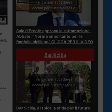
Fai clic per accettare i
cookie per questo servizio
Sala d’Ercole approva la rottamazione,
le
Abbate: “Norma importante per le
eci,
famiglie siciliane” CLICCA PER IL VIDEO
 i
l
BarSicilia
Fai clic per accettare i
il
cookie per questo servizio
messo
i
Bar Sicilia, a Ispica la sfida per il futuro