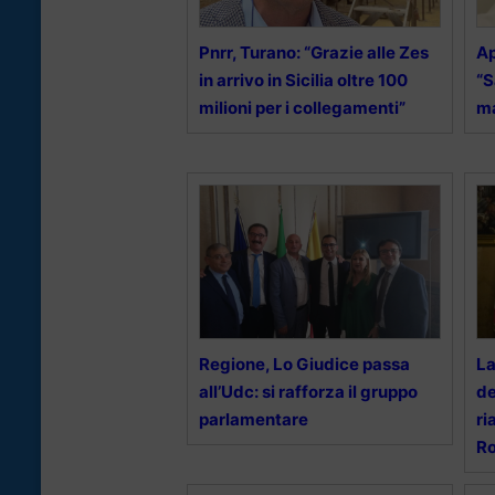
Pnrr, Turano: “Grazie alle Zes
Ap
in arrivo in Sicilia oltre 100
“S
milioni per i collegamenti”
ma
Regione, Lo Giudice passa
La
all’Udc: si rafforza il gruppo
de
parlamentare
ri
R