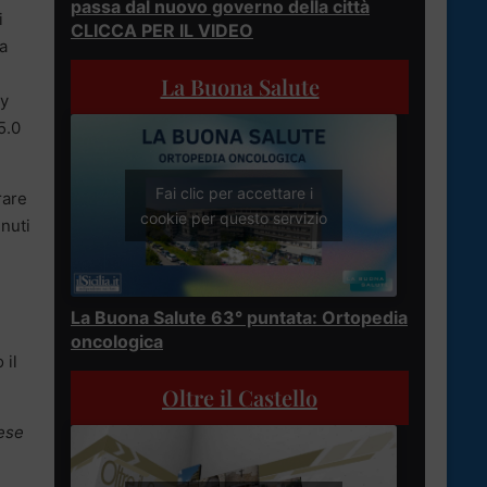
passa dal nuovo governo della città
i
CLICCA PER IL VIDEO
 a
La Buona Salute
ry
5.0
Fai clic per accettare i
rare
cookie per questo servizio
enuti
La Buona Salute 63° puntata: Ortopedia
oncologica
 il
Oltre il Castello
rese