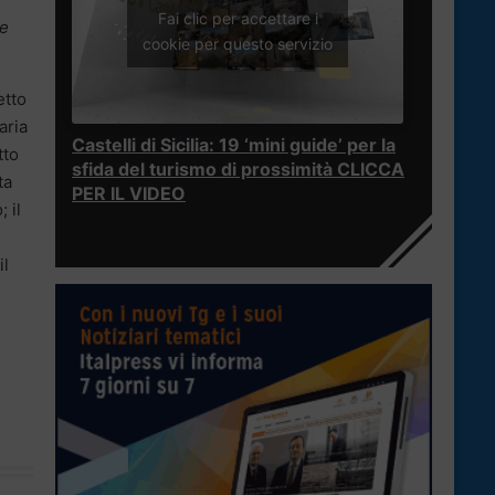
Fai clic per accettare i
he
cookie per questo servizio
etto
aria
Castelli di Sicilia: 19 ‘mini guide’ per la
tto
sfida del turismo di prossimità CLICCA
ta
PER IL VIDEO
 il
il