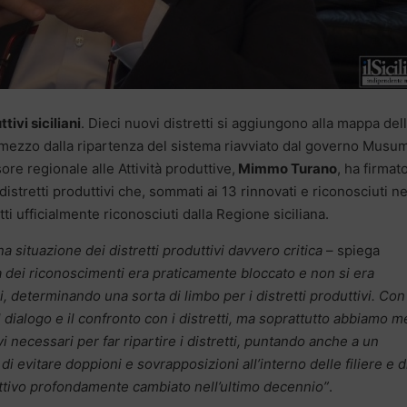
tivi siciliani
. Dieci nuovi distretti si aggiungono alla mappa del
e mezzo dalla ripartenza del sistema riavviato dal governo Musum
ore regionale alle Attività produttive,
Mimmo Turano
, ha firmato
istretti produttivi che, sommati ai 13 rinnovati e riconosciuti ne
tti ufficialmente riconosciuti dalla Regione siciliana.
 situazione dei distretti produttivi davvero critica
– spiega
a dei riconoscimenti era praticamente bloccato e non si era
, determinando una sorta di limbo per i distretti produttivi. Con 
dialogo e il confronto con i distretti, ma soprattutto abbiamo 
i necessari per far ripartire i distretti, puntando anche a un
i evitare doppioni e sovrapposizioni all’interno delle filiere e d
ttivo profondamente cambiato nell’ultimo decennio”
.