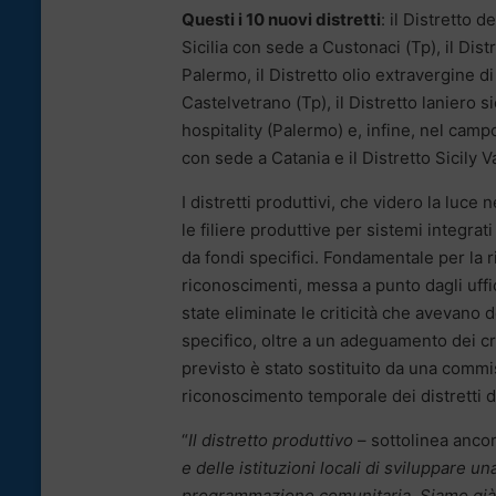
Questi i 10 nuovi distretti
: il Distretto 
Sicilia con sede a Custonaci (Tp), il Dist
Palermo, il Distretto olio extravergine di 
Castelvetrano (Tp), il Distretto laniero si
hospitality (Palermo) e, infine, nel campo
con sede a Catania e il Distretto Sicily V
I distretti produttivi, che videro la luce 
le filiere produttive per sistemi integrat
da fondi specifici. Fondamentale per la r
riconoscimenti, messa a punto dagli uffic
state eliminate le criticità che avevano 
specifico, oltre a un adeguamento dei cr
previsto è stato sostituito da una commis
riconoscimento temporale dei distretti d
“
Il distretto produttivo
– sottolinea anco
e delle istituzioni locali di sviluppare u
programmazione comunitaria. Siamo già pr