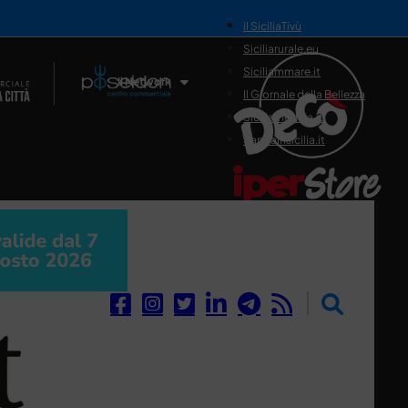
il SiciliaTivù
Siciliarurale.eu
Siciliammare.it
Il Network
Il Giornale della Bellezza
Siciliamedica.it
Sanitainsicilia.it