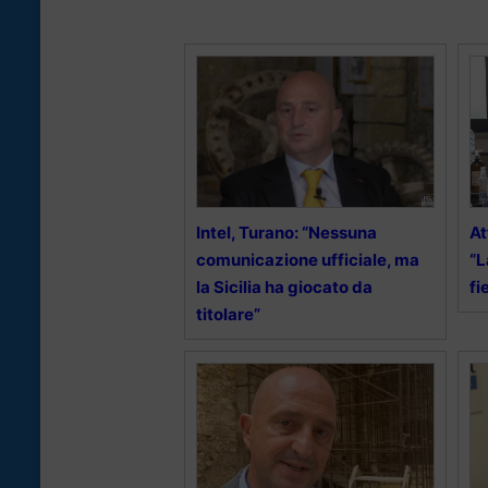
Intel, Turano: “Nessuna
At
comunicazione ufficiale, ma
“L
la Sicilia ha giocato da
fi
titolare”