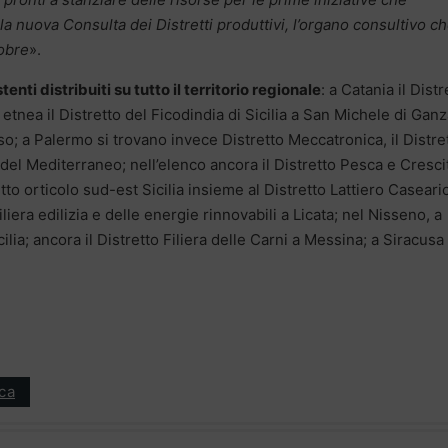
a nuova Consulta dei Distretti produttivi, l’organo consultivo c
tobre
».
enti distribuiti su tutto il territorio regionale
: a Catania il Distr
etnea il Distretto del Ficodindia di Sicilia a San Michele di Ganz
asso; a Palermo si trovano invece Distretto Meccatronica, il Distre
 del Mediterraneo; nell’elenco ancora il Distretto Pesca e Cresci
tto orticolo sud-est Sicilia insieme al Distretto Lattiero Caseario;
iera edilizia e delle energie rinnovabili a Licata; nel Nisseno, a
ilia; ancora il Distretto Filiera delle Carni a Messina; a Siracusa 
ica