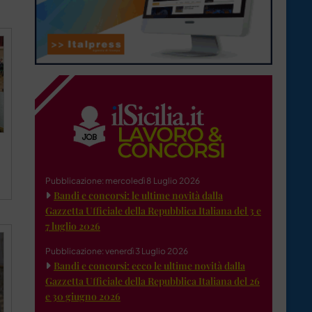
Pubblicazione: mercoledì 8 Luglio 2026
Bandi e concorsi: le ultime novità dalla
Gazzetta Ufficiale della Repubblica Italiana del 3 e
7 luglio 2026
Pubblicazione: venerdì 3 Luglio 2026
Bandi e concorsi: ecco le ultime novità dalla
Gazzetta Ufficiale della Repubblica Italiana del 26
e 30 giugno 2026