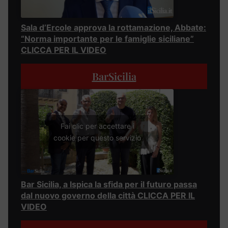
Sala d’Ercole approva la rottamazione, Abbate:
“Norma importante per le famiglie siciliane”
CLICCA PER IL VIDEO
BarSicilia
Fai clic per accettare i
cookie per questo servizio
Bar Sicilia, a Ispica la sfida per il futuro passa
dal nuovo governo della città CLICCA PER IL
VIDEO