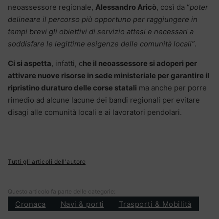
neoassessore regionale,
Alessandro Aricò
, così da “
poter
delineare il percorso più opportuno per raggiungere in
tempi brevi gli obiettivi di servizio attesi e necessari a
soddisfare le legittime esigenze delle comunità locali”
.
Ci si aspetta
, infatti, c
he il neoassessore si adoperi per
attivare nuove risorse in sede ministeriale per garantire il
ripristino duraturo delle corse statali
ma anche per porre
rimedio ad alcune lacune dei bandi regionali per evitare
disagi alle comunità locali e ai lavoratori pendolari.
Tutti gli articoli dell'autore
Questo articolo fa parte delle categorie:
Cronaca
Navi & porti
Trasporti & Mobilità