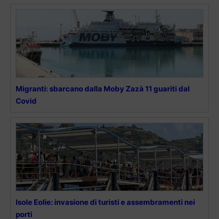
Migranti: sbarcano dalla Moby Zazà 11 guariti dal
Covid
Isole Eolie: invasione di turisti e assembramenti nei
porti