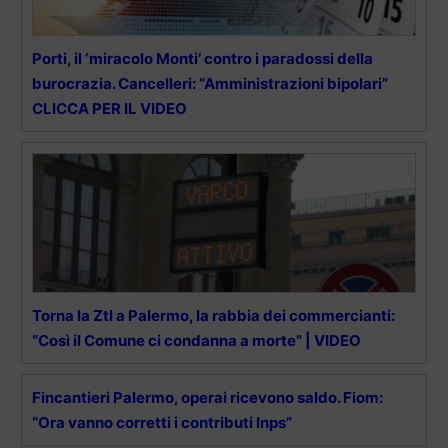
Porti, il ‘miracolo Monti’ contro i paradossi della
burocrazia. Cancelleri: “Amministrazioni bipolari”
CLICCA PER IL VIDEO
Torna la Ztl a Palermo, la rabbia dei commercianti:
“Così il Comune ci condanna a morte” | VIDEO
Fincantieri Palermo, operai ricevono saldo. Fiom:
“Ora vanno corretti i contributi Inps”