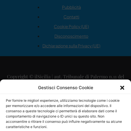
Pubblicità
Contatti
Cookie Policy (UE)
Disconoscimento
Dichiarazione sulla Privacy (UE)
Copyright © ilSicilia | aut. Tribunale di Palermo n.11 del
29/09/2015
Gestisci Consenso Cookie
Editore: Mercurio Comunicazione Soc. Coop. A.R.L.
Per fornire le migliori esperienze, utilizziamo tecnologie come i cookie
per memorizzare e/o accedere alle informazioni del dispositivo. Il
Direttore Editoriale: Maurizio Scaglione
consenso a queste tecnologie ci permetterà di elaborare dati come il
comportamento di navigazione o ID unici su questo sito. Non
Direttore Responsabile: Maria Calabrese
acconsentire o ritirare il consenso può influire negativamente su alcune
caratteristiche e funzioni.