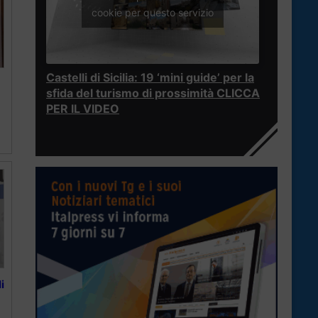
cookie per questo servizio
Castelli di Sicilia: 19 ‘mini guide’ per la
sfida del turismo di prossimità CLICCA
PER IL VIDEO
i