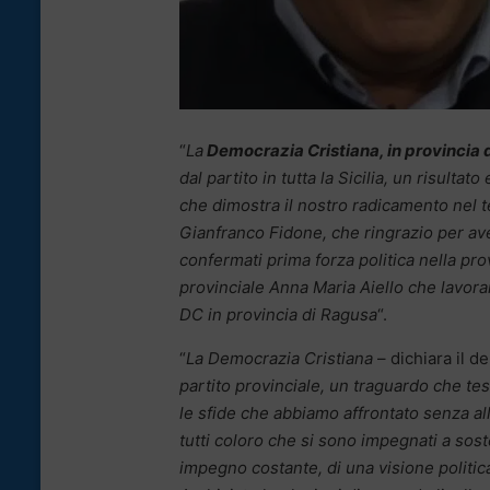
“
La
Democrazia Cristiana, in provincia d
dal partito in tutta la Sicilia, un risultat
che dimostra il nostro radicamento nel t
Gianfranco Fidone, che ringrazio per ave
confermati prima forza politica nella pro
provinciale Anna Maria Aiello che lavor
DC in provincia di Ragusa
“.
“
La Democrazia Cristiana
– dichiara il d
partito provinciale, un traguardo che test
le sfide che abbiamo affrontato senza a
tutti coloro che si sono impegnati a soste
impegno costante, di una visione politic