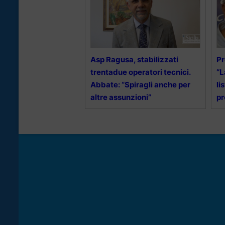
Asp Ragusa, stabilizzati
Pr
trentadue operatori tecnici.
“L
Abbate: “Spiragli anche per
li
altre assunzioni”
pr