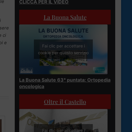
lle
CLICCA PER IL VIDEO
La Buona Salute
i
ssere
e ci
oi e
Fai clic per accettare i
cookie per questo servizio
La Buona Salute 63° puntata: Ortopedia
oncologica
Oltre il Castello
Fai clic per accettare i