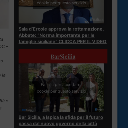
cookie per questo servizio
Sala d’Ercole approva la rottamazione,
Abbate: “Norma importante per le
ta
famiglie siciliane” CLICCA PER IL VIDEO
 DC –
BarSicilia
mo
 la
Fai clic per accettare i
cookie per questo servizio
ltà e
a
Bar Sicilia, a Ispica la sfida per il futuro
passa dal nuovo governo della città