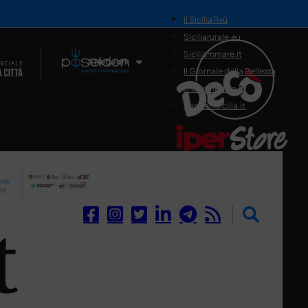
il SiciliaTivù
Siciliarurale.eu
Siciliammare.it
Il Network
Il Giornale della Bellezza
Siciliamedica.it
Sanitainsicilia.it