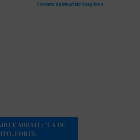
Fondato da Maurizio Scaglione
RO E ABBATE: “LA DC
ITO, FORTE