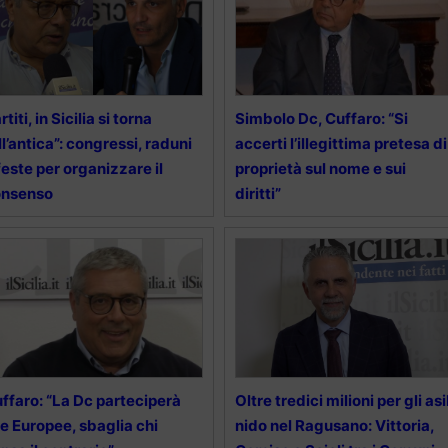
rtiti, in Sicilia si torna
Simbolo Dc, Cuffaro: “Si
ll’antica”: congressi, raduni
accerti l’illegittima pretesa di
feste per organizzare il
proprietà sul nome e sui
onsenso
diritti”
ffaro: “La Dc parteciperà
Oltre tredici milioni per gli asil
le Europee, sbaglia chi
nido nel Ragusano: Vittoria,