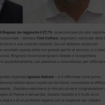
i Ragusa, ha raggiunto il 27,7%
, la percentuale più alta registra
o eccezionale –
dichiara
Totò Cuffaro
, segretario nazionale della
erritorio e una crescita costante. Da soli abbiamo sostenuto
r accettato questa sfida con grande spirito di servizio, e ci sia
vincia. Ringrazio l’onorevole Ignazio Abbate e la segretaria
ano quotidianamente, con passione e concretezza, per rafforzare
eputato regionale
Ignazio Abbate
–
si è affermata come primo
imonia l’ottimo lavoro svolto sul territorio, nonostante le diffico
lleanze. Desidero esprimere le mie più sincere congratulazioni 
gno di Fidone e del partito. Questo risultato è il frutto di un
a chiara e di un profondo legame con le esigenze dei cittadini.