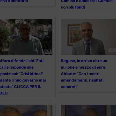
nsa il contrario”
Comiso e Scicli tra i Comuni
con più fondi
ffaro difende il ddl Enti
Ragusa, in arrivo oltre un
cali e risponde alle
milione e mezzo di euro.
posizioni: “Crisi idrica?
Abbate: “Con i nostri
rante il mio governo mai
emendamenti, risultati
oteste” CLICCA PER IL
concreti”
IDEO