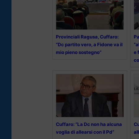
Provinciali Ragusa, Cuffaro:
Pa
“Dc partito vero, a Fidone va il
“a
mio pieno sostegno”
e 
c
Cuffaro: “La Dc non ha alcuna
Cu
voglia di allearsi con il Pd”
al