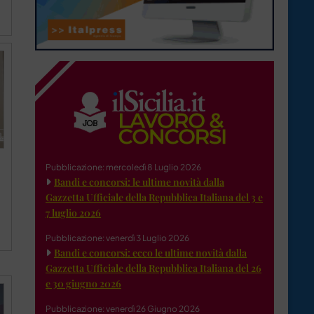
Pubblicazione: mercoledì 8 Luglio 2026
Bandi e concorsi: le ultime novità dalla
Gazzetta Ufficiale della Repubblica Italiana del 3 e
7 luglio 2026
Pubblicazione: venerdì 3 Luglio 2026
Bandi e concorsi: ecco le ultime novità dalla
Gazzetta Ufficiale della Repubblica Italiana del 26
e 30 giugno 2026
Pubblicazione: venerdì 26 Giugno 2026