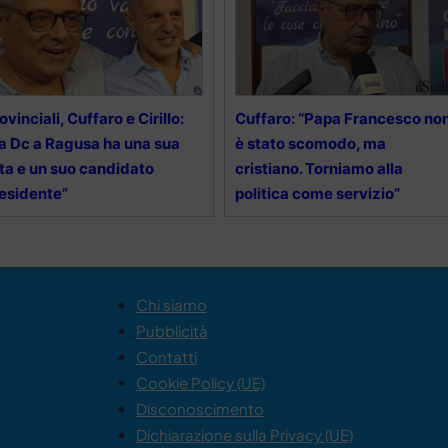
ovinciali, Cuffaro e Cirillo:
Cuffaro: “Papa Francesco no
a Dc a Ragusa ha una sua
è stato scomodo, ma
sta e un suo candidato
cristiano. Torniamo alla
esidente”
politica come servizio”
Chi siamo
Pubblicità
Contatti
Cookie Policy (UE)
Disconoscimento
Dichiarazione sulla Privacy (UE)