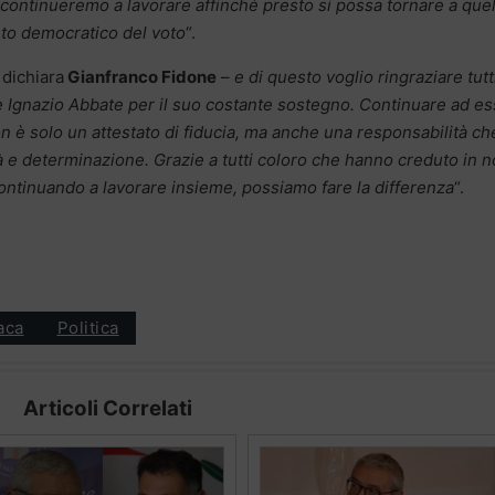
, continueremo a lavorare affinché presto si possa tornare a que
ento democratico del voto
“.
 dichiara
Gianfranco Fidone
–
e di questo voglio ringraziare tutt
e Ignazio Abbate per il suo costante sostegno. Continuare ad e
on è solo un attestato di fiducia, ma anche una responsabilità ch
 e determinazione. Grazie a tutti coloro che hanno creduto in n
ntinuando a lavorare insieme, possiamo fare la differenza
“.
aca
Politica
Articoli Correlati