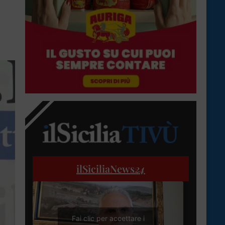
ilSiciliaNews
24
Fai clic per accettare i