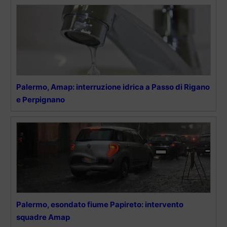
Palermo, Amap: interruzione idrica a Passo di Rigano
e Perpignano
Palermo, esondato fiume Papireto: intervento
squadre Amap