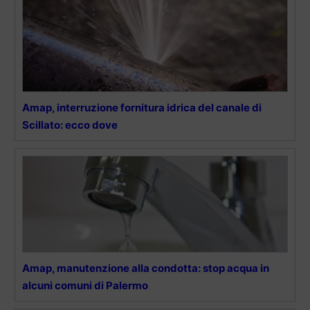
Amap, interruzione fornitura idrica del canale di
Scillato: ecco dove
Amap, manutenzione alla condotta: stop acqua in
alcuni comuni di Palermo