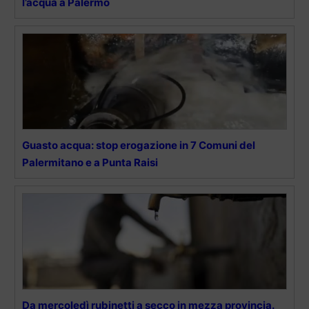
l’acqua a Palermo
Guasto acqua: stop erogazione in 7 Comuni del
Palermitano e a Punta Raisi
Da mercoledì rubinetti a secco in mezza provincia.