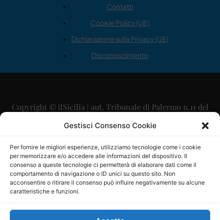
Contatti
Cookie Policy (UE)
Dichiarazione sulla Privacy (UE)
Disconoscimento
Copyright © ilSicilia | aut. Tribunale di Palermo n.11 del
29/09/2015
Gestisci Consenso Cookie
Editore: Mercurio Comunicazione Soc. Coop. A.R.L.
Per fornire le migliori esperienze, utilizziamo tecnologie come i cookie
per memorizzare e/o accedere alle informazioni del dispositivo. Il
Direttore Editoriale: Maurizio Scaglione
consenso a queste tecnologie ci permetterà di elaborare dati come il
comportamento di navigazione o ID unici su questo sito. Non
Direttore Responsabile: Maria Calabrese
acconsentire o ritirare il consenso può influire negativamente su alcune
caratteristiche e funzioni.
p.zza Sant’Oliva, 9 – 90141 – Palermo – 091335557
P.IVA: 06334930820