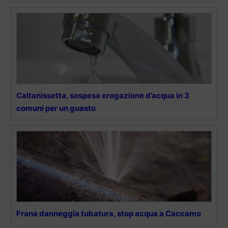
Caltanissetta, sospesa erogazione d’acqua in 3
comuni per un guasto
Frana danneggia tubatura, stop acqua a Caccamo