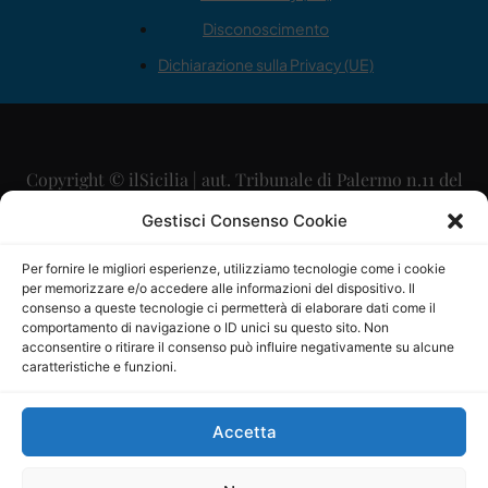
Disconoscimento
Dichiarazione sulla Privacy (UE)
Copyright © ilSicilia | aut. Tribunale di Palermo n.11 del
29/09/2015
Gestisci Consenso Cookie
Editore: Mercurio Comunicazione Soc. Coop. A.R.L.
Per fornire le migliori esperienze, utilizziamo tecnologie come i cookie
per memorizzare e/o accedere alle informazioni del dispositivo. Il
Direttore Editoriale: Maurizio Scaglione
consenso a queste tecnologie ci permetterà di elaborare dati come il
comportamento di navigazione o ID unici su questo sito. Non
Direttore Responsabile: Maria Calabrese
acconsentire o ritirare il consenso può influire negativamente su alcune
caratteristiche e funzioni.
p.zza Sant’Oliva, 9 – 90141 – Palermo – 091335557
P.IVA: 06334930820
Accetta
Mercurio Comunicazione Società Cooperativa a r.l. è
iscritta al Registro degli Operatori di Comunicazione al