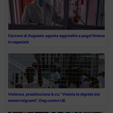
Carcere di Augusta: agente aggredito a pugni finisce
in ospedale
Violenza, prostituzione & co: “Violata la dignità dei
minori migranti”, Ong contro UE