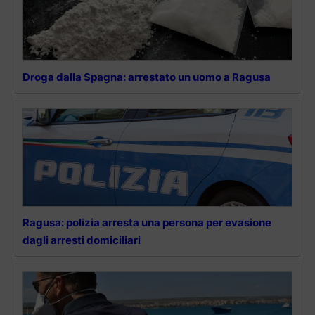
Droga dalla Spagna: arrestato un uomo a Ragusa
Ragusa: polizia arresta una persona per evasione
dagli arresti domiciliari