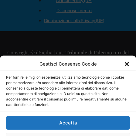
Cookie Policy (UE)
Disconoscimento
Dichiarazione sulla Privacy (UE)
Copyright © ilSicilia | aut. Tribunale di Palermo n.11 del
29/09/2015
Gestisci Consenso Cookie
Editore: Mercurio Comunicazione Soc. Coop. A.R.L.
Per fornire le migliori esperienze, utilizziamo tecnologie come i cookie
per memorizzare e/o accedere alle informazioni del dispositivo. Il
Direttore Editoriale: Maurizio Scaglione
consenso a queste tecnologie ci permetterà di elaborare dati come il
comportamento di navigazione o ID unici su questo sito. Non
Direttore Responsabile: Maria Calabrese
acconsentire o ritirare il consenso può influire negativamente su alcune
caratteristiche e funzioni.
p.zza Sant’Oliva, 9 – 90141 – Palermo – 091335557
P.IVA: 06334930820
Accetta
Mercurio Comunicazione Società Cooperativa a r.l. è