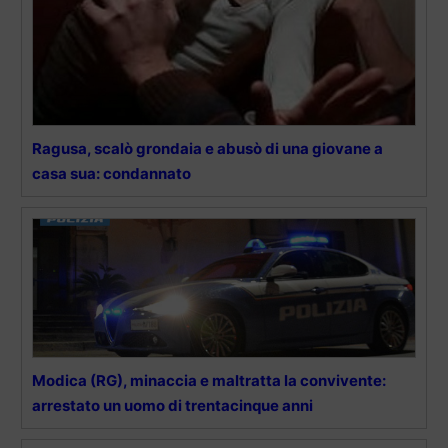
Ragusa, scalò grondaia e abusò di una giovane a
casa sua: condannato
Modica (RG), minaccia e maltratta la convivente:
arrestato un uomo di trentacinque anni