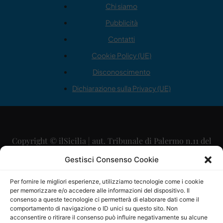
Chi siamo
Pubblicità
Contatti
Cookie Policy (UE)
Disconoscimento
Dichiarazione sulla Privacy (UE)
Copyright © ilSicilia | aut. Tribunale di Palermo n.11 del
29/09/2015
Gestisci Consenso Cookie
Editore: Mercurio Comunicazione Soc. Coop. A.R.L.
Per fornire le migliori esperienze, utilizziamo tecnologie come i cookie
per memorizzare e/o accedere alle informazioni del dispositivo. Il
Direttore Editoriale: Maurizio Scaglione
consenso a queste tecnologie ci permetterà di elaborare dati come il
comportamento di navigazione o ID unici su questo sito. Non
Direttore Responsabile: Maria Calabrese
acconsentire o ritirare il consenso può influire negativamente su alcune