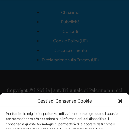
Chi siamo
Pubblicità
Contatti
Cookie Policy (UE)
Disconoscimento
Dichiarazione sulla Privacy (UE)
Copyright © ilSicilia | aut. Tribunale di Palermo n.11 del
29/09/2015
Gestisci Consenso Cookie
Editore: Mercurio Comunicazione Soc. Coop. A.R.L.
Per fornire le migliori esperienze, utilizziamo tecnologie come i cookie
per memorizzare e/o accedere alle informazioni del dispositivo. Il
Direttore Editoriale: Maurizio Scaglione
consenso a queste tecnologie ci permetterà di elaborare dati come il