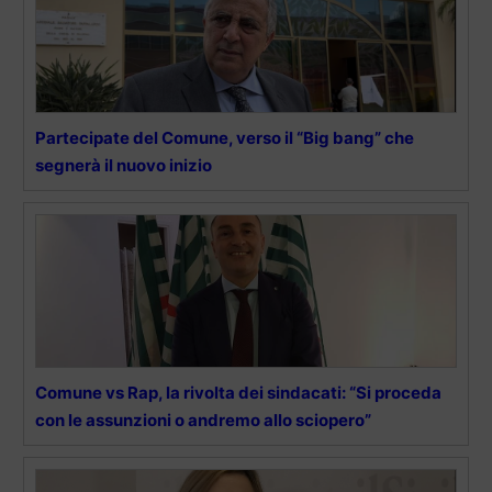
Partecipate del Comune, verso il “Big bang” che
segnerà il nuovo inizio
Comune vs Rap, la rivolta dei sindacati: “Si proceda
con le assunzioni o andremo allo sciopero”