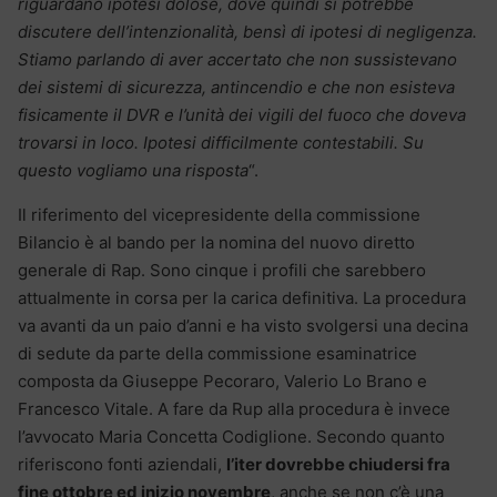
riguardano ipotesi dolose, dove quindi si potrebbe
discutere dell’intenzionalità, bensì di ipotesi di negligenza.
Stiamo parlando di aver accertato che non sussistevano
dei sistemi di sicurezza, antincendio e che non esisteva
fisicamente il DVR e l’unità dei vigili del fuoco che doveva
trovarsi in loco. Ipotesi difficilmente contestabili. Su
questo vogliamo una risposta
“.
Il riferimento del vicepresidente della commissione
Bilancio è al bando per la nomina del nuovo diretto
generale di Rap. Sono cinque i profili che sarebbero
attualmente in corsa per la carica definitiva. La procedura
va avanti da un paio d’anni e ha visto svolgersi una decina
di sedute da parte della commissione esaminatrice
composta da Giuseppe Pecoraro, Valerio Lo Brano e
Francesco Vitale. A fare da Rup alla procedura è invece
l’avvocato Maria Concetta Codiglione. Secondo quanto
riferiscono fonti aziendali,
l’iter dovrebbe chiudersi fra
fine ottobre ed inizio novembre
, anche se non c’è una