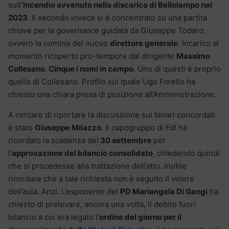
sull
‘incendio avvenuto nella discarica di Bellolampo nel
2023
. Il secondo invece si è concentrato su una partita
chiave per la governance guidata da Giuseppe Todaro,
ovvero la nomina del nuovo
direttore generale
. Incarico al
momento ricoperto pro-tempore dal dirigente
Massimo
Collesano
.
Cinque i nomi in campo
. Uno di questi è proprio
quello di Collesano. Profilo sul quale Ugo Forello ha
chiesto una chiara presa di posizione all’Amministrazione.
A cercare di riportare la discussione sui binari concordati
è stato
Giuseppe Milazzo
. Il capogruppo di FdI ha
ricordato la scadenza del
30 settembre
per
l’
approvazione del bilancio consolidato
, chiedendo quindi
che si procedesse alla trattazione dell’atto. Inutile
ricordare che a tale richiesta non è seguito il volere
dell’aula. Anzi. L’esponente del
PD Mariangela Di Gangi
ha
chiesto di prelevare, ancora una volta, il debito fuori
bilancio a cui era legato l’
ordine del giorno per il