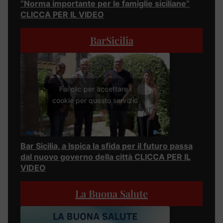
“Norma importante per le famiglie siciliane”
CLICCA PER IL VIDEO
BarSicilia
Fai clic per accettare i
cookie per questo servizio
Bar Sicilia, a Ispica la sfida per il futuro passa
dal nuovo governo della città CLICCA PER IL
VIDEO
La Buona Salute