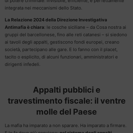
di potere criminale: invisibile, efficiente, e perfettamente
integrata nei meccanismi dello Stato.
La Relazione 2024 della Direzione Investigativa
Antimafia è chiara
: le cosche siciliane – da Cosa nostra ai
gruppi del barcellonese, fino alle reti catanesi – si siedono
ai tavoli degli appalti, gestiscono fondi europei, creano
società, partecipano alle gare. E lo fanno con il placet,
tacito o esplicito, di alcuni funzionari, amministratori e
dirigenti infedeli.
Appalti pubblici e
travestimento fiscale: il ventre
molle del Paese
La mafia ha imparato a non sparare. Ha imparato a firmare.
E lo fa dove più conviene:
nel sistema degli appalti