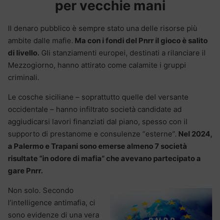
per vecchie mani
Il denaro pubblico è sempre stato una delle risorse più
ambite dalle mafie.
Ma con i fondi del Pnrr il gioco è salito
di livello.
Gli stanziamenti europei, destinati a rilanciare il
Mezzogiorno, hanno attirato come calamite i gruppi
criminali.
Le cosche siciliane – soprattutto quelle del versante
occidentale – hanno infiltrato società candidate ad
aggiudicarsi lavori finanziati dal piano, spesso con il
supporto di prestanome e consulenze “esterne”.
Nel 2024,
a Palermo e Trapani sono emerse almeno 7 società
risultate “in odore di mafia” che avevano partecipato a
gare Pnrr.
Non solo. Secondo
l’intelligence antimafia, ci
sono evidenze di una vera