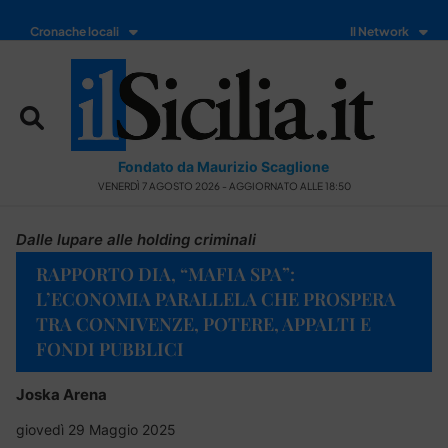
Cronache locali
Il Network
Fondato da Maurizio Scaglione
VENERDÌ 7 AGOSTO 2026 - AGGIORNATO ALLE 18:50
Dalle lupare alle holding criminali
RAPPORTO DIA, “MAFIA SPA”:
L’ECONOMIA PARALLELA CHE PROSPERA
TRA CONNIVENZE, POTERE, APPALTI E
FONDI PUBBLICI
Joska Arena
giovedì 29 Maggio 2025