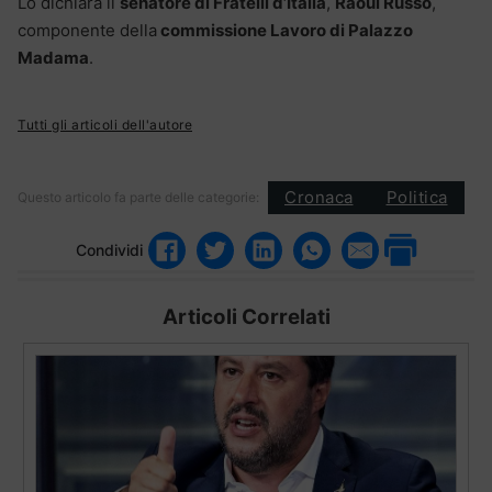
Lo dichiara il
senatore di Fratelli d’Italia
,
Raoul Russo
,
componente della
commissione Lavoro di Palazzo
Madama
.
Tutti gli articoli dell'autore
Cronaca
Politica
Questo articolo fa parte delle categorie:
Condividi
Articoli Correlati