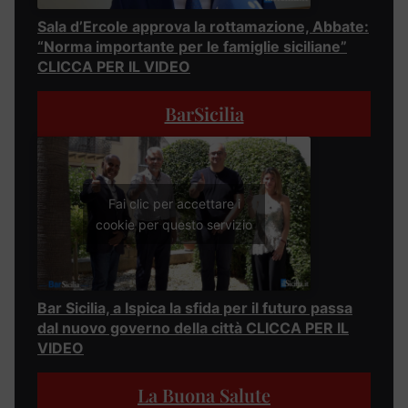
Sala d’Ercole approva la rottamazione, Abbate:
“Norma importante per le famiglie siciliane”
CLICCA PER IL VIDEO
BarSicilia
Fai clic per accettare i
cookie per questo servizio
Bar Sicilia, a Ispica la sfida per il futuro passa
dal nuovo governo della città CLICCA PER IL
VIDEO
La Buona Salute