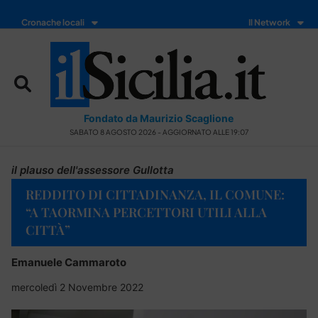
Cronache locali
Il Network
Fondato da Maurizio Scaglione
SABATO 8 AGOSTO 2026 - AGGIORNATO ALLE 19:07
il plauso dell'assessore Gullotta
REDDITO DI CITTADINANZA, IL COMUNE:
“A TAORMINA PERCETTORI UTILI ALLA
CITTÀ”
Emanuele Cammaroto
mercoledì 2 Novembre 2022