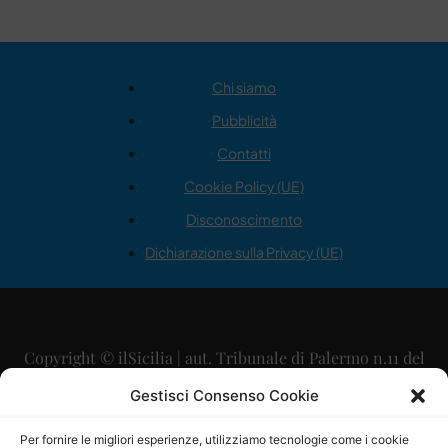
Chi siamo
Pubblicità
Contatti
Cookie Policy (UE)
Disconoscimento
Dichiarazione sulla Privacy (UE)
Copyright © ilSicilia | aut. Tribunale di Palermo n.11 del
29/09/2015
Gestisci Consenso Cookie
Editore: Mercurio Comunicazione Soc. Coop. A.R.L.
Per fornire le migliori esperienze, utilizziamo tecnologie come i cookie