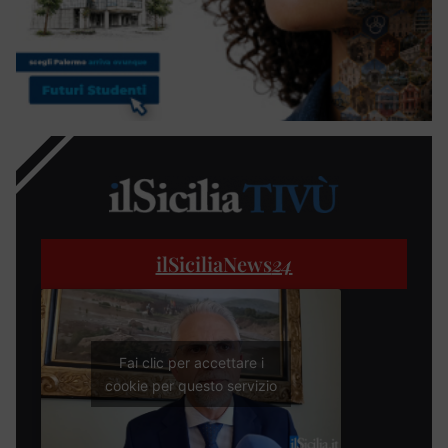
ilSiciliaNews
24
Fai clic per accettare i
cookie per questo servizio