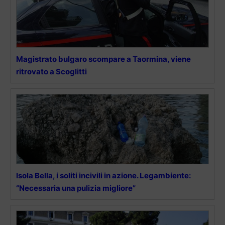
Magistrato bulgaro scompare a Taormina, viene
ritrovato a Scoglitti
Isola Bella, i soliti incivili in azione. Legambiente:
“Necessaria una pulizia migliore”