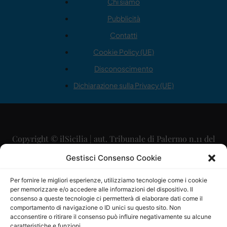
Chi siamo
Pubblicità
Contatti
Cookie Policy (UE)
Disconoscimento
Dichiarazione sulla Privacy (UE)
Copyright © ilSicilia | aut. Tribunale di Palermo n.11 del
29/09/2015
Gestisci Consenso Cookie
Editore: Mercurio Comunicazione Soc. Coop. A.R.L.
Per fornire le migliori esperienze, utilizziamo tecnologie come i cookie
per memorizzare e/o accedere alle informazioni del dispositivo. Il
Direttore Editoriale: Maurizio Scaglione
consenso a queste tecnologie ci permetterà di elaborare dati come il
comportamento di navigazione o ID unici su questo sito. Non
Direttore Responsabile: Maria Calabrese
acconsentire o ritirare il consenso può influire negativamente su alcune
caratteristiche e funzioni.