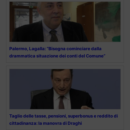
Palermo, Lagalla: “Bisogna cominciare dalla
drammatica situazione dei conti del Comune”
Taglio delle tasse, pensioni, superbonus e reddito di
cittadinanza: la manovra di Draghi