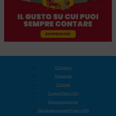
Chi siamo
Pubblicità
Contatti
Cookie Policy (UE)
Disconoscimento
Dichiarazione sulla Privacy (UE)