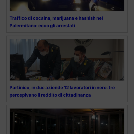
Traffico di cocaina, marijuana e hashish nel
Palermitano: ecco gli arrestati
Partinico, in due aziende 12 lavoratori in nero: tre
percepivano il reddito di cittadinanza