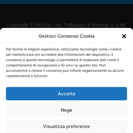
Copyright © ilSicilia | aut. Tribunale di Palermo n.11 del
29/09/2015
Gestisci Consenso Cookie
Editore: Mercurio Comunicazione Soc. Coop. A.R.L.
Per fornire le migliori esperienze, utilizziamo tecnologie come i cookie
per memorizzare e/o accedere alle informazioni del dispositivo. Il
Direttore Editoriale: Maurizio Scaglione
consenso a queste tecnologie ci permetterà di elaborare dati come il
comportamento di navigazione o ID unici su questo sito. Non
Direttore Responsabile: Maria Calabrese
acconsentire o ritirare il consenso può influire negativamente su alcune
caratteristiche e funzioni.
p.zza Sant’Oliva, 9 – 90141 – Palermo – 091335557
P.IVA: 06334930820
Accetta
Mercurio Comunicazione Società Cooperativa a r.l. è
iscritta al Registro degli Operatori di Comunicazione al
Nega
numero 26988
Visualizza preferenze
Sito gestito da
La Digitale srl
–
info@ladigitale.it