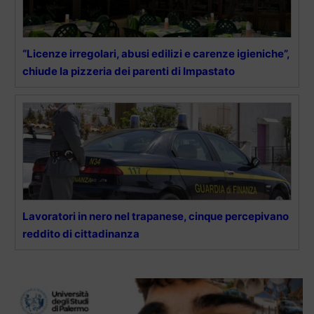
“Licenze irregolari, abusi edilizi e carenze igieniche”,
chiude la pizzeria dei parenti di Impastato
Lavoratori in nero nel trapanese, cinque percepivano
reddito di cittadinanza