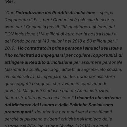
“
Rei
“.
“Con
l’introduzione del Reddito di Inclusione
– spiega
l’esponente di Fi -, per i Comuni si è palesata lo scorso
anno per i Comuni la possibilità di attingere ai fondi del
PON Inclusione (114 milioni di euro per la nostra isola) e
del Fondo povertà (43 milioni nel 2018 e 50 milioni per il
2019).
Ho contattato in prima persona i sindaci dell’isola e
li ho sollecitati ad impegnarsi per cogliere l’opportunità di
attingere al Reddito di Inclusione
per assumere personale
(assistenti sociali, psicologi, addetti al segretariato sociale,
amministrativi) da impiegare sul territorio per assistere
quei soggetti bisognosi che vivono in condizioni di
povertà. Ma quanti sindaci e quante Amministrazioni
hanno sfruttato questa occasione?
I riscontri che arrivano
dal Ministero del Lavoro e delle Politiche Sociali sono
preoccupanti,
deludenti e per molti versi mortificanti
perché si palesano evidenti criticità nell’impiego delle
risorse del PON Inclusione (Avviso 3/2016) in alcuni