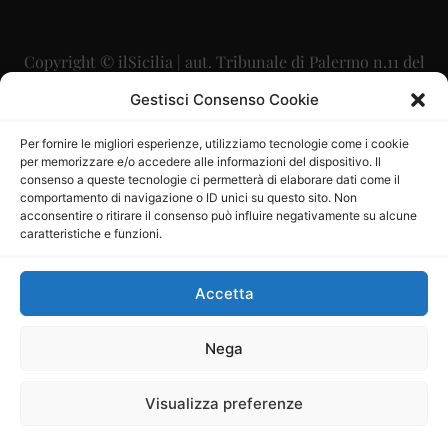
Copyright © ilSicilia | aut. Tribunale di Palermo n.11 del
29/09/2015
Gestisci Consenso Cookie
Editore: Mercurio Comunicazione Soc. Coop. A.R.L.
Per fornire le migliori esperienze, utilizziamo tecnologie come i cookie
per memorizzare e/o accedere alle informazioni del dispositivo. Il
Direttore Editoriale: Maurizio Scaglione
consenso a queste tecnologie ci permetterà di elaborare dati come il
comportamento di navigazione o ID unici su questo sito. Non
Direttore Responsabile: Maria Calabrese
acconsentire o ritirare il consenso può influire negativamente su alcune
caratteristiche e funzioni.
p.zza Sant’Oliva, 9 – 90141 – Palermo – 091335557
P.IVA: 06334930820
Accetta
Mercurio Comunicazione Società Cooperativa a r.l. è
iscritta al Registro degli Operatori di Comunicazione al
Nega
numero 26988
Visualizza preferenze
Sito gestito da
La Digitale srl
–
info@ladigitale.it