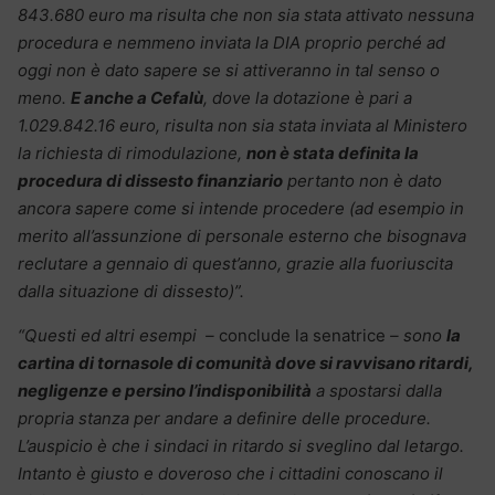
843.680 euro ma risulta che non sia stata attivato nessuna
procedura e nemmeno inviata la DIA proprio perché ad
oggi non è dato sapere se si attiveranno in tal senso o
meno.
E anche a Cefalù
, dove la dotazione è pari a
1.029.842.16 euro, risulta non sia stata inviata al Ministero
la richiesta di rimodulazione,
non è stata definita la
procedura di dissesto finanziario
pertanto non è dato
ancora sapere come si intende procedere (ad esempio in
merito all’assunzione di personale esterno che bisognava
reclutare a gennaio di quest’anno, grazie alla fuoriuscita
dalla situazione di dissesto)”.
“Questi ed altri esempi –
conclude la senatrice
– sono
la
cartina di tornasole di comunità dove si ravvisano ritardi,
negligenze e persino l’indisponibilità
a spostarsi dalla
propria stanza per andare a definire delle procedure.
L’auspicio è che i sindaci in ritardo si sveglino dal letargo.
Intanto è giusto e doveroso che i cittadini conoscano il