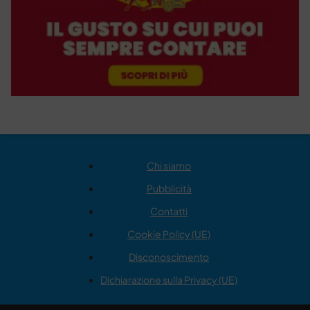
Chi siamo
Pubblicità
Contatti
Cookie Policy (UE)
Disconoscimento
Dichiarazione sulla Privacy (UE)