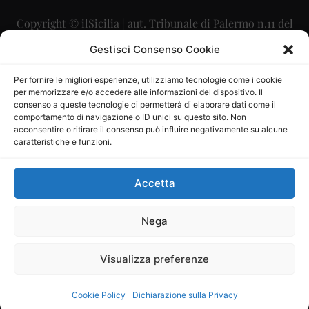
Copyright © ilSicilia | aut. Tribunale di Palermo n.11 del
29/09/2015
Gestisci Consenso Cookie
Editore: Mercurio Comunicazione Soc. Coop. A.R.L.
Per fornire le migliori esperienze, utilizziamo tecnologie come i cookie
per memorizzare e/o accedere alle informazioni del dispositivo. Il
Direttore Editoriale: Maurizio Scaglione
consenso a queste tecnologie ci permetterà di elaborare dati come il
comportamento di navigazione o ID unici su questo sito. Non
Direttore Responsabile: Maria Calabrese
acconsentire o ritirare il consenso può influire negativamente su alcune
caratteristiche e funzioni.
p.zza Sant’Oliva, 9 – 90141 – Palermo – 091335557
P.IVA: 06334930820
Accetta
Mercurio Comunicazione Società Cooperativa a r.l. è
iscritta al Registro degli Operatori di Comunicazione al
Nega
numero 26988
Visualizza preferenze
Sito gestito da
La Digitale srl
–
info@ladigitale.it
Cookie Policy
Dichiarazione sulla Privacy