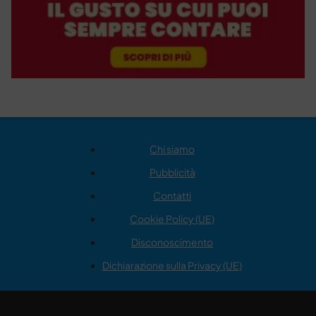
Chi siamo
Pubblicità
Contatti
Cookie Policy (UE)
Disconoscimento
Dichiarazione sulla Privacy (UE)