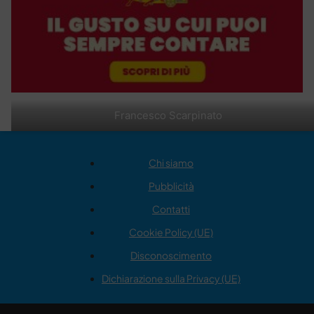
Francesco Scarpinato
Chi siamo
Pubblicità
Contatti
Cookie Policy (UE)
Disconoscimento
Dichiarazione sulla Privacy (UE)