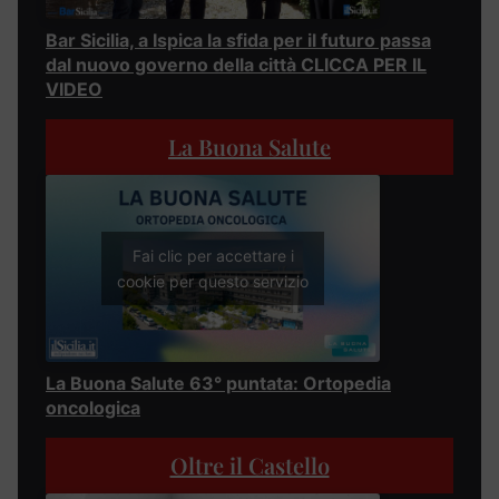
Bar Sicilia, a Ispica la sfida per il futuro passa
dal nuovo governo della città CLICCA PER IL
VIDEO
La Buona Salute
Fai clic per accettare i
cookie per questo servizio
La Buona Salute 63° puntata: Ortopedia
oncologica
Oltre il Castello