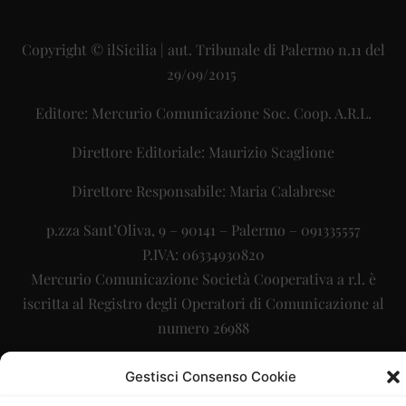
Copyright © ilSicilia | aut. Tribunale di Palermo n.11 del
29/09/2015
Editore: Mercurio Comunicazione Soc. Coop. A.R.L.
Direttore Editoriale: Maurizio Scaglione
Direttore Responsabile: Maria Calabrese
p.zza Sant’Oliva, 9 – 90141 – Palermo – 091335557
P.IVA: 06334930820
Mercurio Comunicazione Società Cooperativa a r.l. è
iscritta al Registro degli Operatori di Comunicazione al
numero 26988
Sito gestito da
La Digitale srl
–
info@ladigitale.it
Gestisci Consenso Cookie