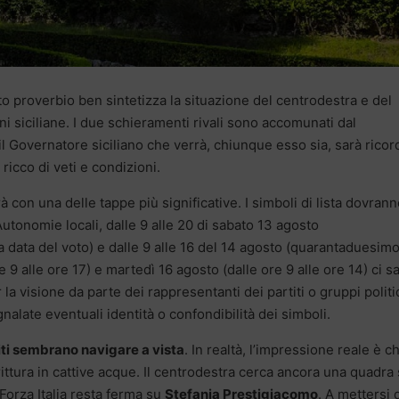
to proverbio ben sintetizza la situazione del centrodestra e del
i siciliane. I due schieramenti rivali sono accomunati dal
 il Governatore siciliano che verrà, chiunque esso sia, sarà ricor
ricco di veti e condizioni.
 con una delle tappe più significative. I simboli di lista dovran
utonomie locali, dalle 9 alle 20 di sabato 13 agosto
 data del voto) e dalle 9 alle 16 del 14 agosto (quarantaduesim
 9 alle ore 17) e martedì 16 agosto (dalle ore 9 alle ore 14) ci s
 la visione da parte dei rappresentanti dei partiti o gruppi politic
alate eventuali identità o confondibilità dei simboli.
iti sembrano navigare a vista
. In realtà, l’impressione reale è ch
rittura in cattive acque. Il centrodestra cerca ancora una quadra 
Forza Italia resta ferma su
Stefania Prestigiacomo
. A mettersi 