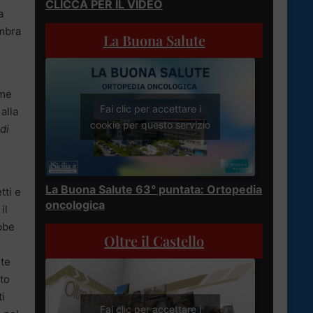
CLICCA PER IL VIDEO
a
embra
La Buona Salute
ome
Fai clic per accettare i
alla
cookie per questo servizio
di
La Buona Salute 63° puntata: Ortopedia
tti e
oncologica
 il
bbe
Oltre il Castello
nte
nto
i
Fai clic per accettare i