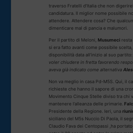
traverso Fratelli d’Italia che non digerir
candidatura. Il miglior nome possibile 
attendere. Attendere cosa? Che qualcuno 
dimenticare mal di pancia e malumori.
Per il partito di Meloni,
Musumeci
resta 
si era fatto avanti come possibile scelta,
disponibilità data all’inizio al suo partito
voler chiudere in fretta favorendo respon
aveva già indicato come alternativa
Ale
Non va meglio in casa Pd-M5S. Qui, il ca
richieste che hanno il sapore di una cro
Movimento Cinque Stelle diviso tra chi 
mantenere l’alleanza delle primarie.
Falc
Presidente della Regione. Ieri, una
riun
siciliano del M5s Nuccio Di Paola, il se
Claudio Fava dei Centopassi ,ha portato