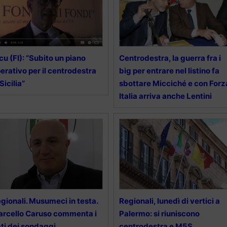
cu (FI): “Subito un piano
Centrodestra, la guerra fra i
erativo per il centrodestra
big per entrare nel listino fa
 Sicilia”
sbottare Micciché e con Forz
Italia arriva anche Lentini
gionali. Musumeci in testa.
Regionali, lunedì di vertici a
rcello Caruso commenta i
Palermo: si riuniscono
ti dei sondaggi
centrodestra e M5S