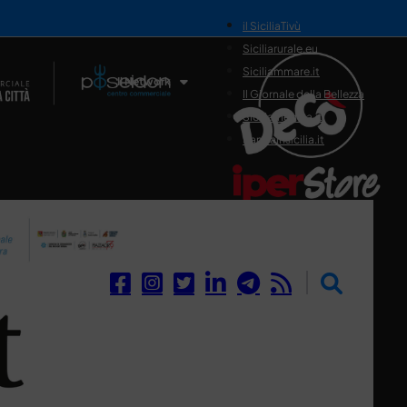
il SiciliaTivù
Siciliarurale.eu
Siciliammare.it
Il Network
Il Giornale della Bellezza
Siciliamedica.it
Sanitainsicilia.it