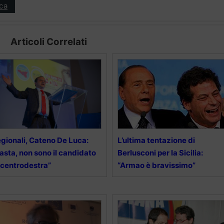
ica
Articoli Correlati
gionali, Cateno De Luca:
L’ultima tentazione di
asta, non sono il candidato
Berlusconi per la Sicilia:
 centrodestra”
“Armao è bravissimo”