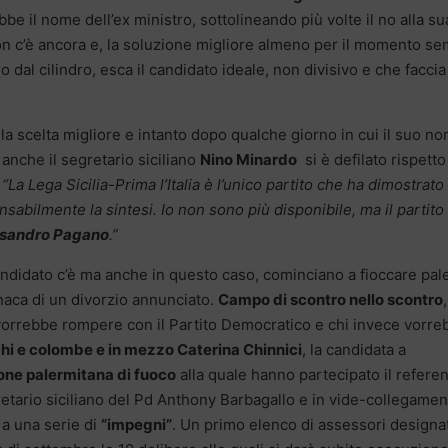
ebbe il nome dell’ex ministro, sottolineando più volte il no alla su
non c’è ancora e, la soluzione migliore almeno per il momento s
dal cilindro, esca il candidato ideale, non divisivo e che faccia
la scelta migliore e intanto dopo qualche giorno in cui il suo n
 anche il segretario siciliano
Nino Minardo
si è defilato rispetto 
:
“La Lega Sicilia-Prima l’Italia è l’unico partito che ha dimostrato 
sabilmente la sintesi. Io non sono più disponibile, ma il partito
ssandro Pagano
.”
ndidato c’è ma anche in questo caso, cominciano a fioccare pale
naca di un divorzio annunciato.
Campo di scontro nello scontro
,
vorrebbe rompere con il Partito Democratico e chi invece vorre
hi e colombe e in mezzo Caterina Chinnici
, la candidata a
ione palermitana di fuoco
alla quale hanno partecipato il refere
gretario siciliano del Pd Anthony Barbagallo e in vide-collegame
 a una serie di
“impegni”
. Un primo elenco di assessori designat