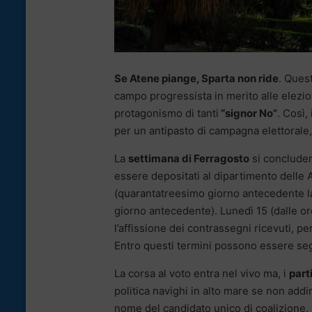
Se Atene piange, Sparta non ride
. Ques
campo progressista in merito alle elezion
protagonismo di tanti
“signor No”
. Così,
per un antipasto di campagna elettorale, 
La
settimana di Ferragosto
si concluderà
essere depositati al dipartimento delle A
(quarantatreesimo giorno antecedente la
giorno antecedente). Lunedì 15 (dalle ore
l’affissione dei contrassegni ricevuti, per
Entro questi termini possono essere segn
La corsa al voto entra nel vivo ma, i
part
politica navighi in alto mare se non addi
nome del candidato unico di coalizione. 