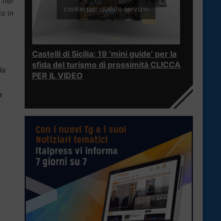
 nel
cookie per questo servizio
lo in
Castelli di Sicilia: 19 ‘mini guide’ per la
sfida del turismo di prossimità CLICCA
da
PER IL VIDEO
a