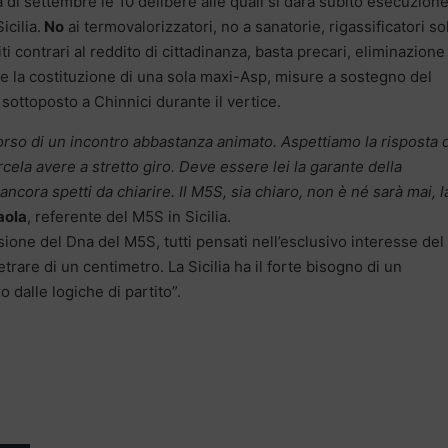
 di settembre le 10 delibere alle quali si darà subito esecuzione
icilia.
No
ai termovalorizzatori, no a sanatorie, rigassificatori so
ti contrari al reddito di cittadinanza, basta precari, eliminazione
) e la costituzione di una sola maxi-Asp, misure a sostegno del
sottoposto a Chinnici durante il vertice.
orso di un incontro abbastanza animato. Aspettiamo la risposta 
rcela avere a stretto giro. Deve essere lei la garante della
ncora spetti da chiarire. Il M5S, sia chiaro, non è né sarà mai, l
aola
, referente del M5S in Sicilia.
sione del Dna del M5S, tutti pensati nell’esclusivo interesse del
trare di un centimetro. La Sicilia ha il forte bisogno di un
 dalle logiche di partito”.