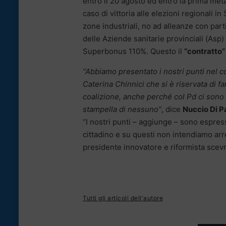
entro il 20 agosto ed entro la prima metà
caso di vittoria alle elezioni regionali in S
zone industriali, no ad alleanze con parti
delle Aziende sanitarie provinciali (Asp
Superbonus 110%. Questo il
“contratto”
“Abbiamo presentato i nostri punti nel c
Caterina Chinnici che si è riservata di fa
coalizione, anche perché col Pd ci sono a
stampella di nessuno”
, dice
Nuccio Di P
“I nostri punti – aggiunge – sono espres
cittadino e su questi non intendiamo arre
presidente innovatore e riformista scevro
Tutti gli articoli dell'autore