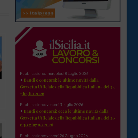
Pubblicazione: mercoledì 8 Luglio 2026
Bandi e concorsi: le ultime novità dalla
Gazzetta Ufficiale della Repubblica Italiana del 3 e
7 luglio 2026
Pubblicazione: venerdì 3 Luglio 2026
Bandi e concorsi: ecco le ultime novità dalla
Gazzetta Ufficiale della Repubblica Italiana del 26
e 30 giugno 2026
Pubblicazione: venerdì 26 Giugno 2026