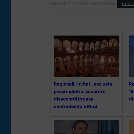
Polit
Questo articolo fa parte delle categorie:
Regionali, invitati, esclusi e
Re
passi indietro: accordi e
“B
disaccordi in casa
di
centrodestra e M5S