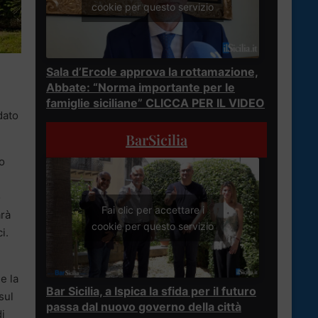
cookie per questo servizio
Sala d’Ercole approva la rottamazione,
Abbate: “Norma importante per le
famiglie siciliane” CLICCA PER IL VIDEO
dato
BarSicilia
no
o
Fai clic per accettare i
arà
cookie per questo servizio
i.
e la
Bar Sicilia, a Ispica la sfida per il futuro
sul
passa dal nuovo governo della città
di