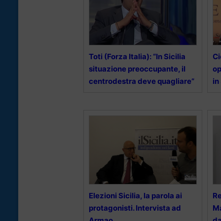
Toti (Forza Italia): “In Sicilia
Ci
situazione preoccupante, il
op
centrodestra deve quagliare”
in
Elezioni Sicilia, la parola ai
Re
protagonisti. Intervista ad
Ma
Armao
da