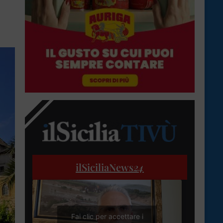
ilSiciliaNews
24
Fai clic per accettare i