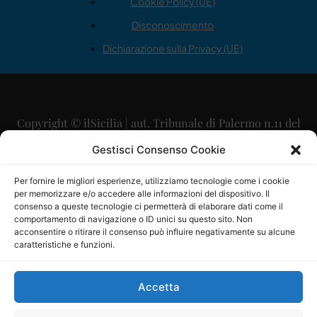
Cookie Policy (UE)
Disconoscimento
Dichiarazione sulla Privacy (UE)
Copyright © ilSicilia | aut. Tribunale di Palermo n.11 del
29/09/2015
Gestisci Consenso Cookie
Editore: Mercurio Comunicazione Soc. Coop. A.R.L.
Per fornire le migliori esperienze, utilizziamo tecnologie come i cookie
per memorizzare e/o accedere alle informazioni del dispositivo. Il
Direttore Editoriale: Maurizio Scaglione
consenso a queste tecnologie ci permetterà di elaborare dati come il
comportamento di navigazione o ID unici su questo sito. Non
Direttore Responsabile: Maria Calabrese
acconsentire o ritirare il consenso può influire negativamente su alcune
caratteristiche e funzioni.
p.zza Sant’Oliva, 9 – 90141 – Palermo – 091335557
P.IVA: 06334930820
Accetta
Mercurio Comunicazione Società Cooperativa a r.l. è