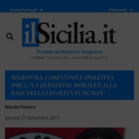
Cronache locali
Il Network
Fondato da Maurizio Scaglione
VENERDÌ 7 AGOSTO 2026 - AGGIORNATO ALLE 17:11
REGIONALI, COSENTINO E SPALLITTA
(PRC): “LA QUESTIONE MORALE È ALLA
BASE DELLA LEGALITÀ IN SICILIA”
Nicola Funaro
giovedì 21 Settembre 2017