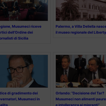
gione, Musumeci riceve
Palermo, a Villa Deliella nasc
rtici dell’Ordine dei
il museo regionale del Libert
ornalisti di Sicilia
dice di gradimento dei
Orlando: “Decisione del Tar?
vernatori, Musumeci in
Musumeci non alimenti paure
salita
e intolleranza ai migranti”