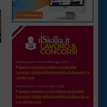
Pubblicazione: mercoledì 8 Luglio 2026
Bandi e concorsi: le ultime novità dalla
Gazzetta Ufficiale della Repubblica Italiana del 3 e
7 luglio 2026
Pubblicazione: venerdì 3 Luglio 2026
Bandi e concorsi: ecco le ultime novità dalla
Gazzetta Ufficiale della Repubblica Italiana del 26
e 30 giugno 2026