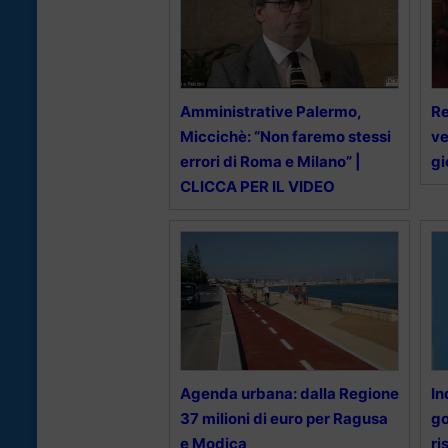
Amministrative Palermo,
Re
Miccichè: “Non faremo stessi
ve
errori di Roma e Milano” |
gi
CLICCA PER IL VIDEO
Agenda urbana: dalla Regione
In
37 milioni di euro per Ragusa
go
e Modica
ri