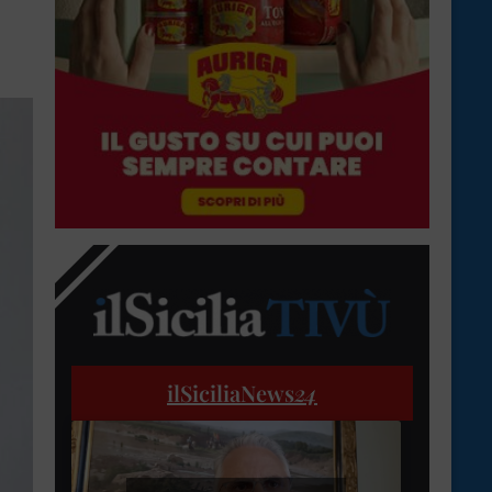
ilSiciliaNews
24