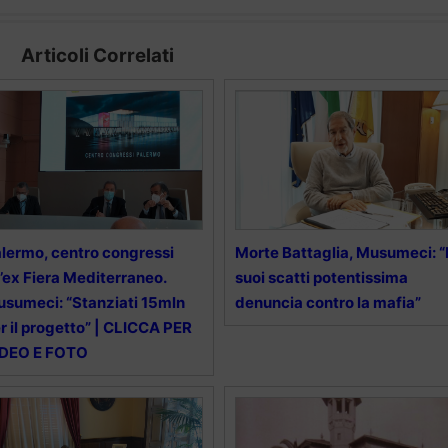
Articoli Correlati
lermo, centro congressi
Morte Battaglia, Musumeci: “
l’ex Fiera Mediterraneo.
suoi scatti potentissima
sumeci: “Stanziati 15mln
denuncia contro la mafia”
r il progetto” | CLICCA PER
IDEO E FOTO