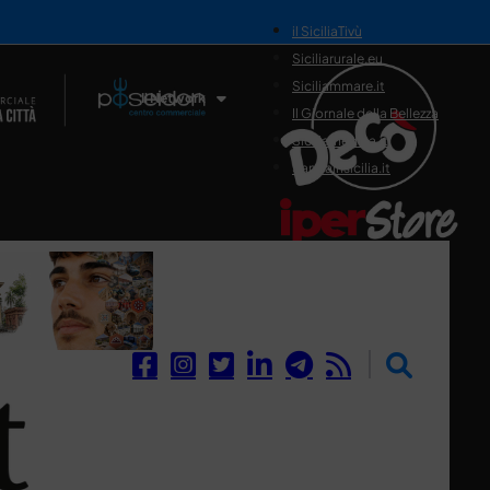
il SiciliaTivù
Siciliarurale.eu
Siciliammare.it
Il Network
Il Giornale della Bellezza
Siciliamedica.it
Sanitainsicilia.it