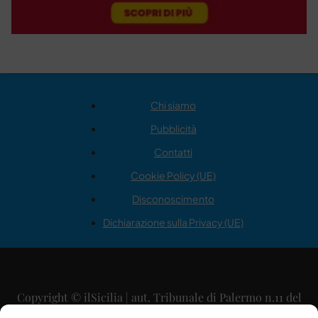
Chi siamo
Pubblicità
Contatti
Cookie Policy (UE)
Disconoscimento
Dichiarazione sulla Privacy (UE)
Copyright © ilSicilia | aut. Tribunale di Palermo n.11 del
29/09/2015