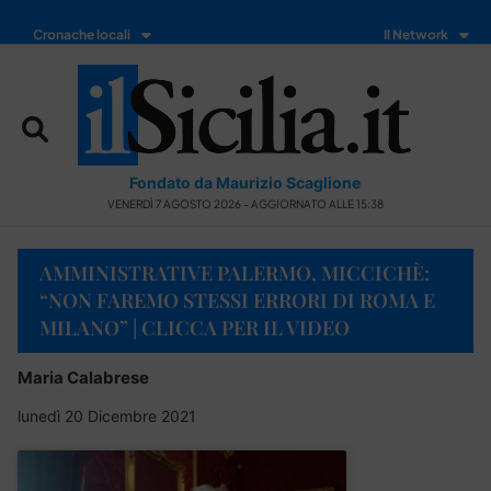
Cronache locali
Il Network
Fondato da Maurizio Scaglione
VENERDÌ 7 AGOSTO 2026 - AGGIORNATO ALLE 15:38
AMMINISTRATIVE PALERMO, MICCICHÈ:
“NON FAREMO STESSI ERRORI DI ROMA E
MILANO” | CLICCA PER IL VIDEO
Maria Calabrese
lunedì 20 Dicembre 2021