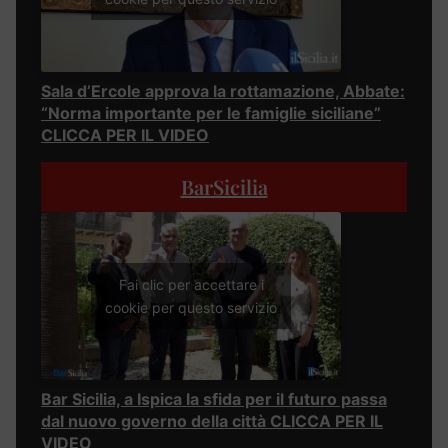
Sala d’Ercole approva la rottamazione, Abbate:
“Norma importante per le famiglie siciliane”
CLICCA PER IL VIDEO
BarSicilia
Fai clic per accettare i
cookie per questo servizio
Bar Sicilia, a Ispica la sfida per il futuro passa
dal nuovo governo della città CLICCA PER IL
VIDEO