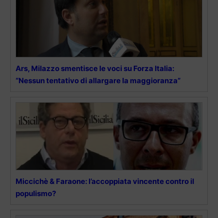
Ars, Milazzo smentisce le voci su Forza Italia:
“Nessun tentativo di allargare la maggioranza”
Miccichè & Faraone: l’accoppiata vincente contro il
populismo?