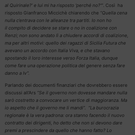
al Quirinale?’ e lui mi ha risposto ‘perché no?'”
. Così ha
risposto Gianfranco Miccichè chiarendo che
“Quella cena
nulla c’entrava con le alleanze tra partiti. Io non ho
il
compito di decidere se stare o no in coalizione con
Renzi; non sono andato lì a chiudere accordi di coalizione,
ma per altri motivi: quello dei ragazzi di Sicilia Futura che
avevano un accordo con Italia Viva, e che stavano
spostando il loro interesse verso Forza Italia, dunque
come fare una operazione politica del genere senza fare
danno a Iv”.
Parlando dei documenti finanziari che dovrebbero essere
discussi all’Ars
“Se il governo non dovesse mandare nulla
sarò costretto a convocare un vertice di maggioranza. Ma
io aspetto che il governo me li mandi”.
“La burocrazia
regionale è la vera padrona: ora stanno facendo il nuovo
contratto dei dirigenti, ho detto che non si devono dare
premi a prescindere da quello che hanno fatto? Lo