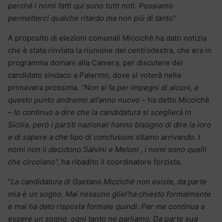
perché i nomi fatti qui sono tutti noti. Possiamo
permetterci qualche ritardo ma non più di tanto”
A proposito di elezioni comunali Miccichè ha dato notizia
che è stata rinviata la riunione del centrodestra, che era in
programma domani alla Camera, per discutere del
candidato sindaco a Palermo, dove si voterà nella
primavera prossima.
“Non si fa per impegni di alcuni, a
questo punto andremo all’anno nuovo
– ha detto Miccichè
–
Io continuo a dire che la candidatura si sceglierà in
Sicilia, però i partiti nazionali hanno bisogno di dire la loro
e di sapere a che tipo di conclusioni stiamo arrivando. I
nomi non li decidono Salvini e Meloni , i nomi sono quelli
che circolano”,
ha ribadito il coordinatore forzista.
“
La candidatura di Gaetano Miccichè non esiste, da parte
mia è un sogno. Mai nessuno gliel’ha chiesto formalmente
e mai ha dato risposta formale quindi. Per me continua a
essere un sogno, ogni tanto ne parliamo. Da parte sua