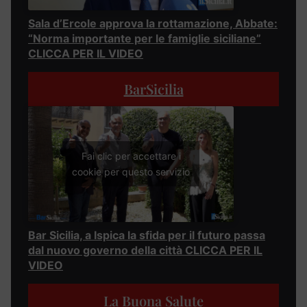
Sala d’Ercole approva la rottamazione, Abbate:
“Norma importante per le famiglie siciliane”
CLICCA PER IL VIDEO
BarSicilia
Fai clic per accettare i
cookie per questo servizio
Bar Sicilia, a Ispica la sfida per il futuro passa
dal nuovo governo della città CLICCA PER IL
VIDEO
La Buona Salute