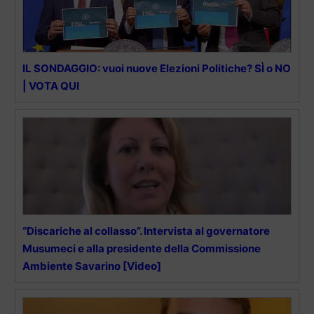
IL SONDAGGIO: vuoi nuove Elezioni Politiche? SÌ o NO
| VOTA QUI
“Discariche al collasso”. Intervista al governatore
Musumeci e alla presidente della Commissione
Ambiente Savarino [Video]