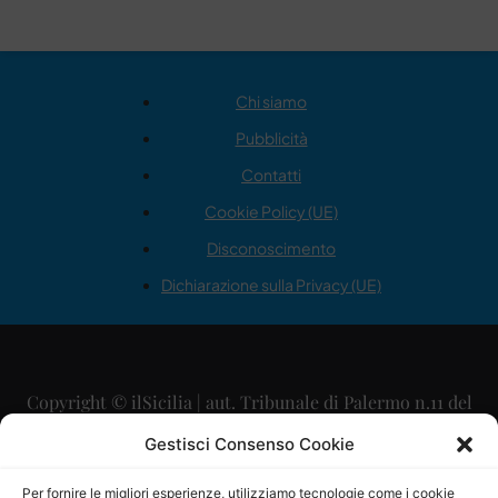
Chi siamo
Pubblicità
Contatti
Cookie Policy (UE)
Disconoscimento
Dichiarazione sulla Privacy (UE)
Copyright © ilSicilia | aut. Tribunale di Palermo n.11 del
29/09/2015
Gestisci Consenso Cookie
Editore: Mercurio Comunicazione Soc. Coop. A.R.L.
Per fornire le migliori esperienze, utilizziamo tecnologie come i cookie