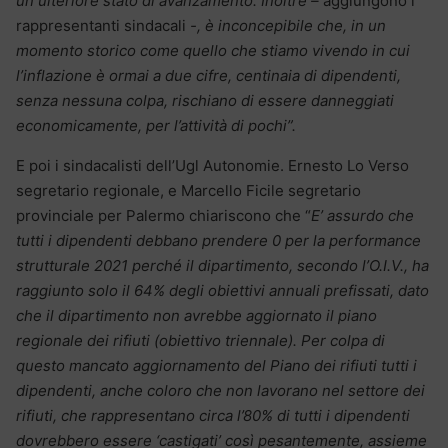
un ulteriore stato di avanzamento. Inoltre –
aggiungono i
rappresentanti sindacali
-, è inconcepibile che, in un
momento storico come quello che stiamo vivendo in cui
l’inflazione è ormai a due cifre, centinaia di dipendenti,
senza nessuna colpa, rischiano di essere danneggiati
economicamente, per l’attività di pochi”.
E poi i sindacalisti dell’Ugl Autonomie. Ernesto Lo Verso
segretario regionale, e Marcello Ficile segretario
provinciale per Palermo chiariscono che “
E’ assurdo che
tutti i dipendenti debbano prendere 0 per la performance
strutturale 2021 perché il dipartimento, secondo l’O.I.V., ha
raggiunto solo il 64% degli obiettivi annuali prefissati, dato
che il dipartimento non avrebbe aggiornato il piano
regionale dei rifiuti (obiettivo triennale). Per colpa di
questo mancato aggiornamento del Piano dei rifiuti tutti i
dipendenti, anche coloro che non lavorano nel settore dei
rifiuti, che rappresentano circa l’80% di tutti i dipendenti
dovrebbero essere ‘castigati’ così pesantemente, assieme