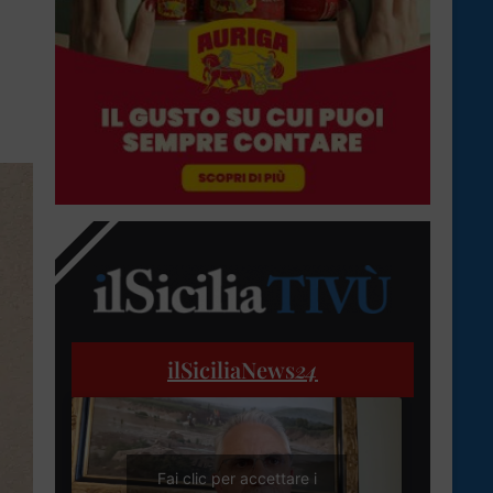
ilSiciliaNews
24
Fai clic per accettare i