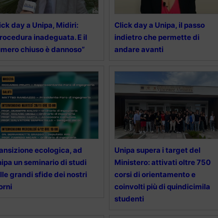
ick day a Unipa, Midiri:
Click day a Unipa, il passo
rocedura inadeguata. E il
indietro che permette di
mero chiuso è dannoso”
andare avanti
ansizione ecologica, ad
Unipa supera i target del
ipa un seminario di studi
Ministero: attivati oltre 750
lle grandi sfide dei nostri
corsi di orientamento e
orni
coinvolti più di quindicimila
studenti