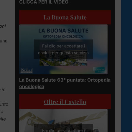
CLICCA PER IL VIDEO
La Buona Salute
oni
 una
Fai clic per accettare i
cookie per questo servizio
La Buona Salute 63° puntata: Ortopedia
oncologica
 in
Oltre il Castello
punto
ra
lle
Fai clic per accettare i