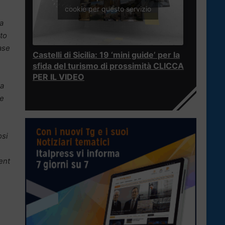
cookie per questo servizio
a
to
ase
Castelli di Sicilia: 19 ‘mini guide’ per la
sfida del turismo di prossimità CLICCA
PER IL VIDEO
ia
re
osi
ent