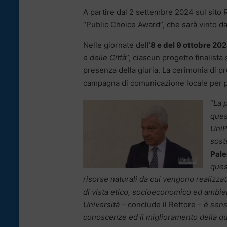
A partire dal 2 settembre 2024 sul sito 
“Public Choice Award”, che sarà vinto dal
Nelle giornate dell’
8 e del 9 ottobre 20
e delle Città
”, ciascun progetto finalista
presenza della giuria. La cerimonia di pr
campagna di comunicazione locale per pr
“
La p
ques
UniP
sost
Pal
ques
risorse naturali da cui vengono realizzat
di vista etico, socioeconomico ed ambien
Università
– conclude il Rettore –
è sens
conoscenze ed il miglioramento della qua