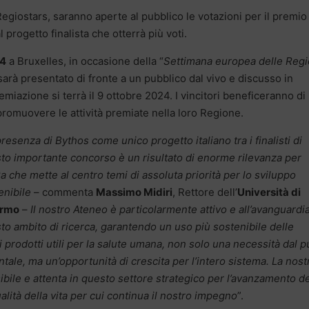
Regiostars, saranno aperte al pubblico le votazioni per il premio
 progetto finalista che otterrà più voti.
24
a Bruxelles, in occasione della “
Settimana europea delle Regi
 sarà presentato di fronte a un pubblico dal vivo e discusso in
emiazione si terrà il 9 ottobre 2024. I vincitori beneficeranno di
omuovere le attività premiate nella loro Regione.
resenza di Bythos come unico progetto italiano tra i finalisti di
to importante concorso è un risultato di enorme rilevanza per
a che mette al centro temi di assoluta priorità per lo sviluppo
enibile
– commenta
Massimo Midiri
, Rettore dell’
Università di
ermo
–
Il nostro Ateneo è particolarmente attivo e all’avanguardia
to ambito di ricerca, garantendo un uso più sostenibile delle
i prodotti utili per la salute umana, non solo una necessità dal 
tale, ma un’opportunità di crescita per l’intero sistema. La nost
ibile e attenta in questo settore strategico per l’avanzamento de
lità della vita per cui continua il nostro impegno
”.