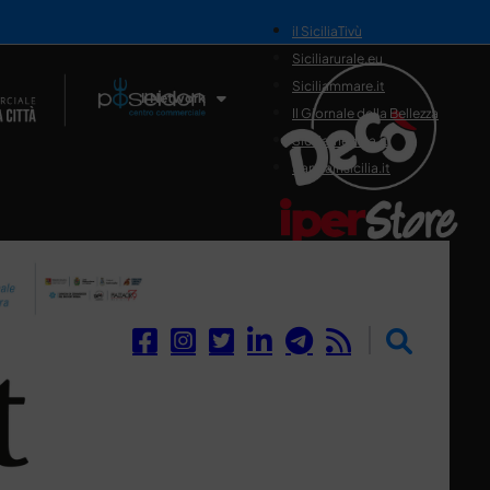
il SiciliaTivù
Siciliarurale.eu
Siciliammare.it
Il Network
Il Giornale della Bellezza
Siciliamedica.it
Sanitainsicilia.it