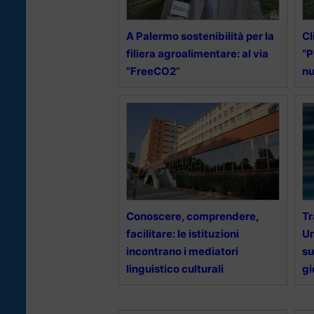
A Palermo sostenibilità per la
Cl
filiera agroalimentare: al via
“P
“FreeCO2”
nu
Conoscere, comprendere,
Tr
facilitare: le istituzioni
Un
incontrano i mediatori
su
linguistico culturali
gi