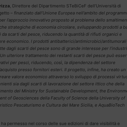
rizza
, Direttore del Dipartimento STeBiCeF dell’Università di
getto –
finanziato dall’Unione Europea nell’ambito del programm
 per l’approccio innovativo proposto al problema dello smaltimen
litiche strategiche di economia circolare, sviluppando prodotti a b
da scarti del pesce, riducendo la quantità di rifiuti organici e
re economico. I prodotti antibatterici/antimicrobici/antitumorali
te dagli scarti del pesce sono di grande interesse per l’industr
Un ulteriore trattamento dei restanti scarti del pesce può esse
ivi per pesci, riducendo, così, la dipendenza del settore
’acquisto presso fornitori esteri. Il progetto, infine, ha creato un
creare valore economico attraverso lo sviluppo di processi virtu
venienti sia dagli scarti di lavorazione del settore ittico che della
lgimento del Ministry for Sustainable Development, the Environm
ent of Geosciences della Faculty of Science della University of
Turistico Pescaturismo e Cultura del Mare Sicilia, e AquaBioTech
, ha permesso nel corso delle sue edizioni di dare visibilità e