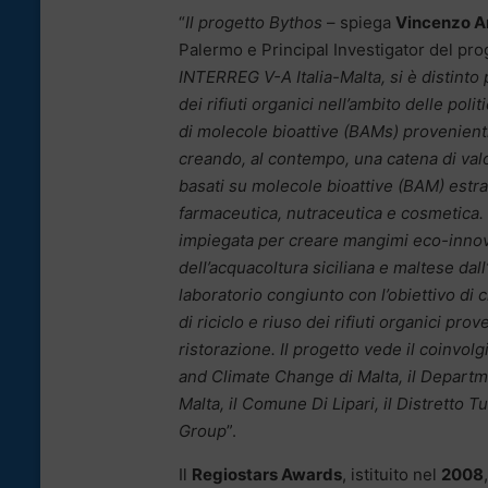
“
Il progetto Bythos
– spiega
Vincenzo A
Palermo e Principal Investigator del pro
INTERREG V-A Italia-Malta, si è distinto
dei rifiuti organici nell’ambito delle po
di molecole bioattive (BAMs) provenienti 
creando, al contempo, una catena di valo
basati su molecole bioattive (BAM) estrat
farmaceutica, nutraceutica e cosmetica. 
impiegata per creare mangimi eco-innovat
dell’acquacoltura siciliana e maltese dall
laboratorio congiunto con l’obiettivo di 
di riciclo e riuso dei rifiuti organici pro
ristorazione. Il progetto vede il coinvo
and Climate Change di Malta, il Departm
Malta, il Comune Di Lipari, il Distretto 
Group
”.
Il
Regiostars Awards
, istituito nel
2008