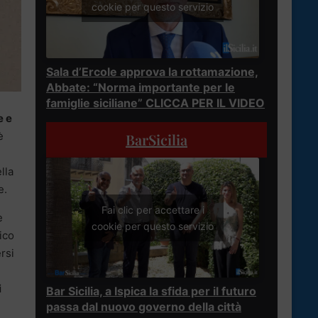
cookie per questo servizio
Sala d’Ercole approva la rottamazione,
Abbate: “Norma importante per le
famiglie siciliane” CLICCA PER IL VIDEO
e e
è
BarSicilia
lla
e.
Fai clic per accettare i
e
cookie per questo servizio
ico
rsi
i
Bar Sicilia, a Ispica la sfida per il futuro
passa dal nuovo governo della città