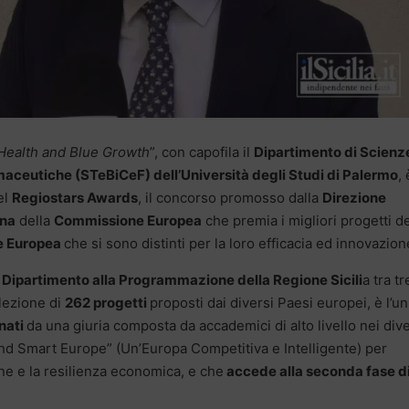
Health and Blue Growth
”, con capofila il
Dipartimento di Scienz
aceutiche (STeBiCeF) dell’Università degli Studi di Palermo
, 
del
Regiostars Awards
, il concorso promosso dalla
Direzione
ana
della
Commissione Europea
che premia i migliori progetti de
e Europea
che si sono distinti per la loro efficacia ed innovazion
l Dipartimento alla Programmazione della Regione Sicili
a tra tr
lezione di
262 progetti
proposti dai diversi Paesi europei, è l’un
onati
da una giuria composta da accademici di alto livello nei dive
and Smart Europe” (Un’Europa Competitiva e Intelligente) per
ne e la resilienza economica, e che
accede alla seconda fase d