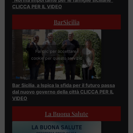
“Norma importante per le famiglie siciliane”
CLICCA PER IL VIDEO
BarSicilia
Fai clic per accettare i
cookie per questo servizio
Bar Sicilia, a Ispica la sfida per il futuro passa
dal nuovo governo della città CLICCA PER IL
VIDEO
La Buona Salute