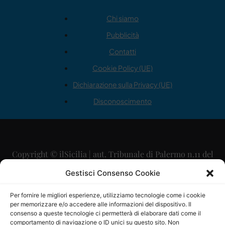
Chi siamo
Pubblicità
Contatti
Cookie Policy (UE)
Dichiarazione sulla Privacy (UE)
Disconoscimento
Copyright © ilSicilia | aut. Tribunale di Palermo n.11 del
29/09/2015
Gestisci Consenso Cookie
Editore: Mercurio Comunicazione Soc. Coop. A.R.L.
Per fornire le migliori esperienze, utilizziamo tecnologie come i cookie
per memorizzare e/o accedere alle informazioni del dispositivo. Il
Direttore Editoriale: Maurizio Scaglione
consenso a queste tecnologie ci permetterà di elaborare dati come il
comportamento di navigazione o ID unici su questo sito. Non