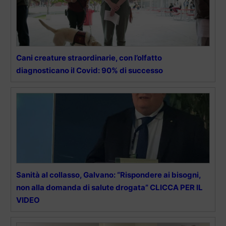
Cani creature straordinarie, con l’olfatto
diagnosticano il Covid: 90% di successo
Sanità al collasso, Galvano: “Rispondere ai bisogni,
non alla domanda di salute drogata” CLICCA PER IL
VIDEO