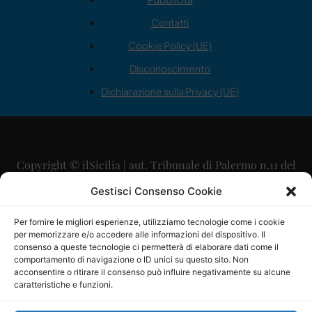
Contatti
Cookie Policy (UE)
Disconoscimento
Dichiarazione sulla Privacy (UE)
Copyright © ilSicilia | aut. Tribunale di Palermo n.11 del
29/09/2015
Gestisci Consenso Cookie
Editore: Mercurio Comunicazione Soc. Coop. A.R.L.
Per fornire le migliori esperienze, utilizziamo tecnologie come i cookie
per memorizzare e/o accedere alle informazioni del dispositivo. Il
Direttore Editoriale: Maurizio Scaglione
consenso a queste tecnologie ci permetterà di elaborare dati come il
comportamento di navigazione o ID unici su questo sito. Non
Direttore Responsabile: Maria Calabrese
acconsentire o ritirare il consenso può influire negativamente su alcune
caratteristiche e funzioni.
p.zza Sant’Oliva, 9 – 90141 – Palermo – 091335557