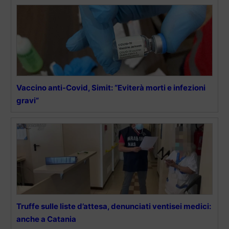
Vaccino anti-Covid, Simit: “Eviterà morti e infezioni
gravi”
Truffe sulle liste d’attesa, denunciati ventisei medici:
anche a Catania