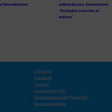
 l’immobilismo”
milioni di euro. Sammartino:
“Sostegno concreto al
settore”
Chi siamo
Pubblicità
Contatti
Cookie Policy (UE)
Dichiarazione sulla Privacy (UE)
Disconoscimento