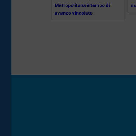
Metropolitana è tempo di
ma
avanzo vincolato