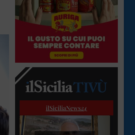
ilSiciliaNews
24