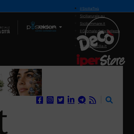
il SiciliaTivù
Siciliarurale.eu
Siciliammare.it
Il Network
Il Giornale della Bellezza
Siciliamedica.it
Sanitainsicilia.it