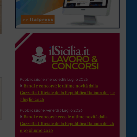
Pubblicazione: mercoledì 8 Luglio 2026
Bandi e concorsi: le ultime novità dalla
Gazzetta Ufficiale della Repubblica Italiana del 3 e
7 luglio 2026
Pubblicazione: venerdì 3 Luglio 2026
Bandi e concorsi: ecco le ultime novità dalla
Gazzetta Ufficiale della Repubblica Italiana del 26
e 30 giugno 2026