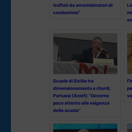
truffati da amministratori di
Li
condominio”
mi
en
Scuole di Sicilia tra
Fi
dimensionamento e ritardi,
pe
Portuesi (Anief): “Governo
vo
poco attento alle esigenze
della scuola”