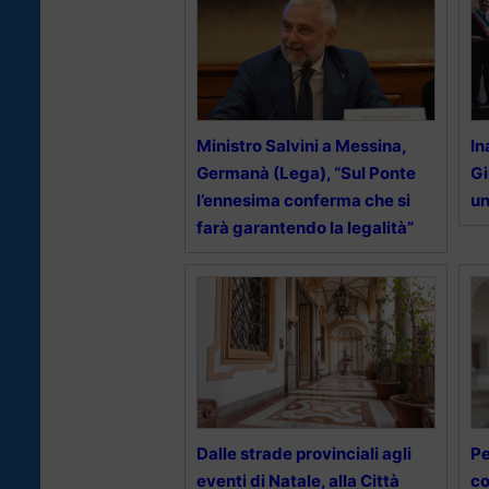
Ministro Salvini a Messina,
In
Germanà (Lega), “Sul Ponte
Gi
l’ennesima conferma che si
un
farà garantendo la legalità”
Dalle strade provinciali agli
Pe
eventi di Natale, alla Città
co