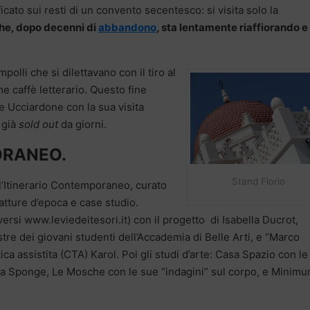
icato sui resti di un convento secentesco: si visita solo la
he, dopo decenni di
abbandono
, sta lentamente riaffiorando e 
polli che si dilettavano con il tiro al
e caffè letterario. Questo fine
re Ucciardone con la sua visita
 già
sold out
da giorni.
ORANEO.
Stand Florio
ll’Itinerario Contemporaneo, curato
ifatture d’epoca e case studio.
versi www.leviedeitesori.it) con il progetto di Isabella Ducrot,
tre dei giovani studenti dell’Accademia di Belle Arti, e “Marco
ca assistita (CTA) Karol. Poi gli studi d’arte: Casa Spazio con le
sa Sponge, Le Mosche con le sue “indagini” sul corpo, e Minim