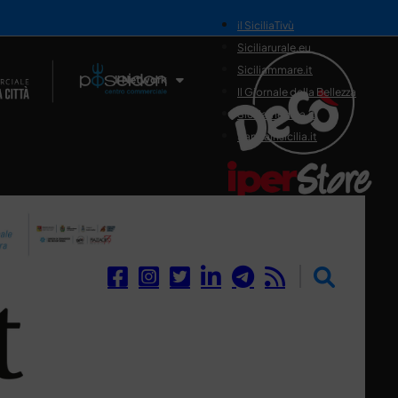
il SiciliaTivù
Siciliarurale.eu
Siciliammare.it
Il Network
Il Giornale della Bellezza
Siciliamedica.it
Sanitainsicilia.it