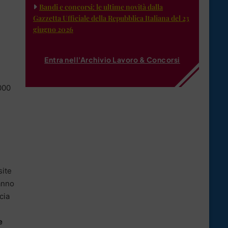
Bandi e concorsi: le ultime novità dalla
Gazzetta Ufficiale della Repubblica Italiana del 23
giugno 2026
Entra nell'Archivio Lavoro & Concorsi
000
site
anno
cia
e