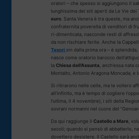
oratori – che spesso si aggiungono il sab
lunghissima dei siti aperti da Le Vie dei
euro
. Santa Venera è tra queste, ma an
confraternita poverella di venditori di f
ri-dimenticata, nasconde resti di affresc
da non rischiare ferite. Anche la Cappel
Tesori
sin dalla prima ora – è splendida, 
nasce come oratorio barocco dell’attiguo
la
Chiesa dell’Assunta
, anch’essa nata 
Montalto, Antonio Aragona Moncada, e l
Si ritirarono nelle celle, ma le vollero 
all’infinito, ma è tempo di cogliere l’op
l’ultima, il 4 novembre), i siti della Regio
sovrani normanni nel cuore del “Genoard
Da qui raggiunge il
Castello a Mare
, vol
secoli; quando si pensò di abbatterlo, nel
dovettero desistere. Il Castello sarà anc