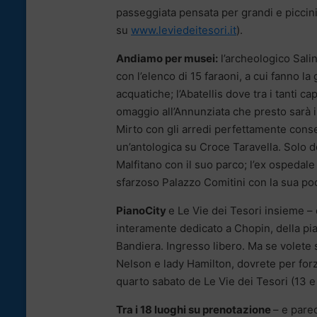
passeggiata pensata per grandi e piccin
su
www.leviedeitesori.it
).
Andiamo per musei:
l’archeologico Sali
con l’elenco di 15 faraoni, a cui fanno la
acquatiche; l’Abatellis dove tra i tanti 
omaggio all’Annunziata che presto sarà 
Mirto con gli arredi perfettamente cons
un’antologica su Croce Taravella. Solo d
Malfitano con il suo parco; l’ex ospedale
sfarzoso Palazzo Comitini con la sua po
PianoCity
e Le Vie dei Tesori insieme 
interamente dedicato a Chopin, della pi
Bandiera. Ingresso libero. Ma se volete 
Nelson e lady Hamilton, dovrete per forza
quarto sabato de Le Vie dei Tesori (13 e
Tra i 18 luoghi su prenotazione
– e pare