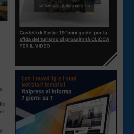
cookie per questo servizio
Castelli di Sicilia: 19 ‘mini guide’ per la
sfida del turismo di prossimità CLICCA
PER IL VIDEO
to
lio
el
el