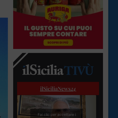
ilSiciliaNews
24
Fai clic per accettare i