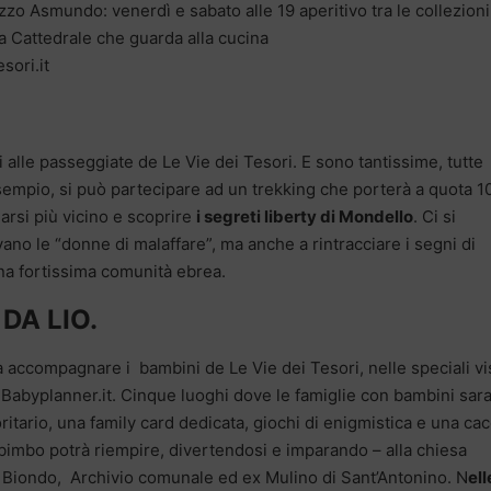
zzo Asmundo: venerdì e sabato alle 19 aperitivo tra le collezioni
ta Cattedrale che guarda alla cucina
sori.it
 alle passeggiate de Le Vie dei Tesori. E sono tantissime, tutte
sempio, si può partecipare ad un trekking che porterà a quota 1
arsi più vicino e scoprire
i segreti liberty di Mondello
. Ci si
avano le “donne di malaffare”, ma anche a rintracciare i segni di
na fortissima comunità ebrea.
DA LIO.
 a accompagnare i bambini de Le Vie dei Tesori, nelle speciali vi
 Babyplanner.it. Cinque luoghi dove le famiglie con bambini sar
itario, una family card dedicata, giochi di enigmistica e una cac
 bimbo potrà riempire, divertendosi e imparando – alla chiesa
 Biondo, Archivio comunale ed ex Mulino di Sant’Antonino. N
ell