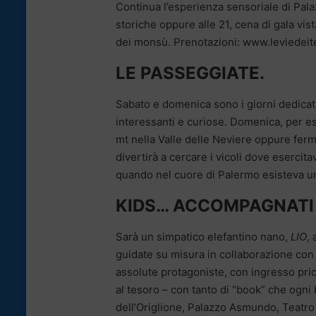
Continua l’esperienza sensoriale di Pala
storiche oppure alle 21, cena di gala vis
dei monsù. Prenotazioni: www.leviedeite
LE PASSEGGIATE.
Sabato e domenica sono i giorni dedicati
interessanti e curiose. Domenica, per e
mt nella Valle delle Neviere oppure ferm
divertirà a cercare i vicoli dove esercit
quando nel cuore di Palermo esisteva u
KIDS… ACCOMPAGNATI 
Sarà un simpatico elefantino nano,
LIO
,
guidate su misura in collaborazione con
assolute protagoniste, con ingresso prior
al tesoro – con tanto di “book” che ogni
dell’Origlione, Palazzo Asmundo, Teatro