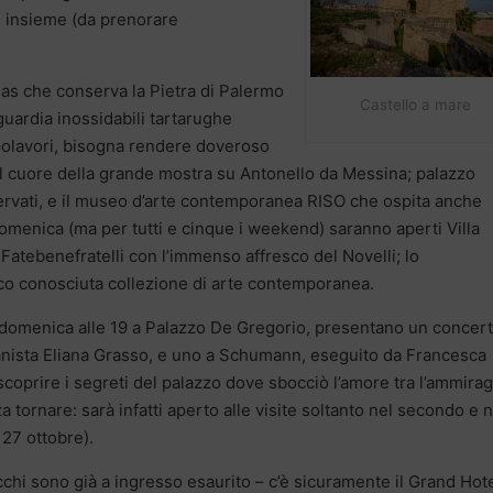
i insieme (da prenorare
nas che conserva la Pietra di Palermo
Castello a mare
 guardia inossidabili tartarughe
capolavori, bisogna rendere doveroso
il cuore della grande mostra su Antonello da Messina; palazzo
ervati, e il museo d’arte contemporanea RISO che ospita anche
omenica (ma per tutti e cinque i weekend) saranno aperti Villa
 Fatebenefratelli con l’immenso affresco del Novelli; lo
co conosciuta collezione di arte contemporanea.
– domenica alle 19 a Palazzo De Gregorio, presentano un concer
anista Eliana Grasso, e uno a Schumann, eseguito da Francesca
scoprire i segreti del palazzo dove sbocciò l’amore tra l’ammirag
 tornare: sarà infatti aperto alle visite soltanto nel secondo e n
 27 ottobre).
cchi sono già a ingresso esaurito – c’è sicuramente il Grand Hot