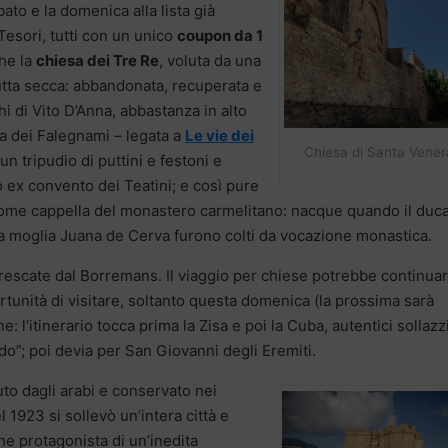
ato e la domenica alla lista già
 Tesori, tutti con un unico
coupon da 1
che la
chiesa dei Tre Re
, voluta da una
rutta secca: abbandonata, recuperata e
hi di Vito D’Anna, abbastanza in alto
la dei Falegnami – legata a
Le vie dei
Chiesa di Santa Vener
un tripudio di puttini e festoni e
 ex convento dei Teatini; e così pure
come cappella del monastero carmelitano: nacque quando il duca
a moglia Juana de Cerva furono colti da vocazione monastica.
affrescate dal Borremans. Il viaggio per chiese potrebbe continua
portunità di visitare, soltanto questa domenica (la prossima sarà
ne: l’itinerario tocca prima la Zisa e poi la Cuba, autentici sollazz
o”; poi devia per San Giovanni degli Eremiti.
uto dagli arabi e conservato nei
 1923 si sollevò un’intera città e
he protagonista di un’inedita