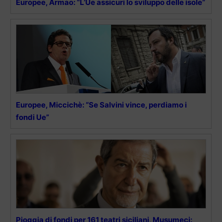
Europee, Armao: “L’Ue assicuri lo sviluppo delle isole”
Europee, Miccichè: “Se Salvini vince, perdiamo i
fondi Ue”
Pioggia di fondi per 161 teatri siciliani, Musumeci: