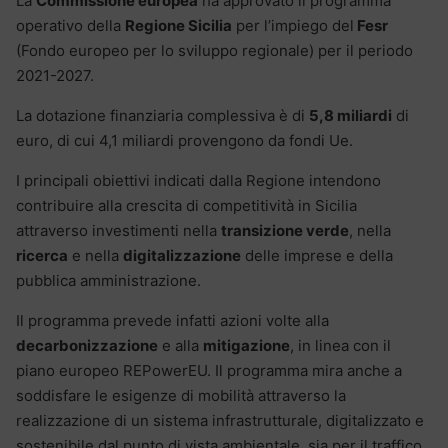
La
Commissione europea
ha approvato il programma
operativo della
Regione Sicilia
per l’impiego del
Fesr
(Fondo europeo per lo sviluppo regionale) per il periodo
2021-2027.
La dotazione finanziaria complessiva è di
5,8 miliardi
di
euro, di cui 4,1 miliardi provengono da fondi Ue.
I principali obiettivi indicati dalla Regione intendono
contribuire alla crescita di competitività in Sicilia
attraverso investimenti nella
transizione verde
, nella
ricerca
e nella
digitalizzazione
delle imprese e della
pubblica amministrazione.
Il programma prevede infatti azioni volte alla
decarbonizzazione
e alla
mitigazione
, in linea con il
piano europeo REPowerEU. Il programma mira anche a
soddisfare le esigenze di mobilità attraverso la
realizzazione di un sistema infrastrutturale, digitalizzato e
sostenibile dal punto di vista ambientale, sia per il traffico