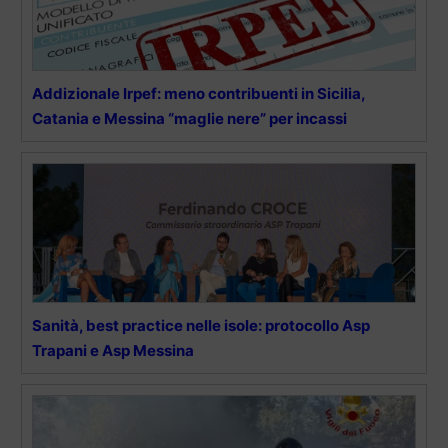
Addizionale Irpef: meno contribuenti in Sicilia,
Catania e Messina “maglie nere” per incassi
Sanità, best practice nelle isole: protocollo Asp
Trapani e Asp Messina