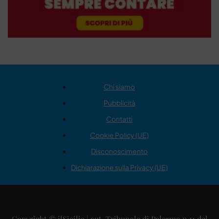
Chi siamo
Pubblicità
Contatti
Cookie Policy (UE)
Disconoscimento
Dichiarazione sulla Privacy (UE)
Copyright © ilSicilia | aut. Tribunale di Palermo n.11 del