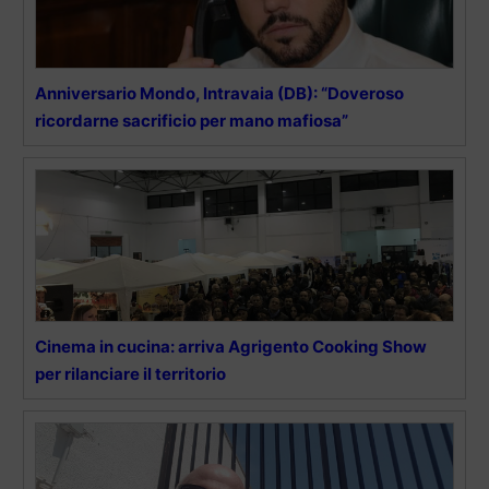
Anniversario Mondo, Intravaia (DB): “Doveroso
ricordarne sacrificio per mano mafiosa”
Cinema in cucina: arriva Agrigento Cooking Show
per rilanciare il territorio