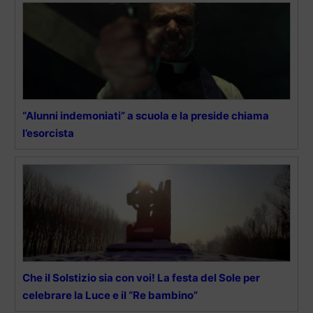
“Alunni indemoniati” a scuola e la preside chiama
l’esorcista
Che il Solstizio sia con voi! La festa del Sole per
celebrare la Luce e il “Re bambino”