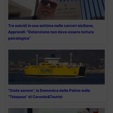
Tre suicidi in una settima nelle carceri siciliane,
Apprendi: “Detenzione non deve essere tortura
psicologica”
“Onde sonore”, la Domenica delle Palme sulla
“Telepass” di Caronte&Tourist